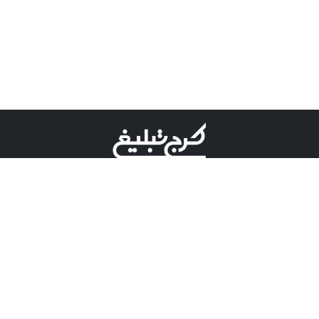
©کرج تبلیغ علامت تجاری ثبت شده در "اداره ثبت برند"
میباشد و هرگونه استفاده از این عنوان با پسوند و پیشوند قابل
پیگیری قضایی میباشد.
دارای نماد اعتبار 1 ستاره از مركز توسعه تجارت الكترونیكی
وزارت صنعت، معدن و تجارت.
مسئولیت آگهی های درج شده در این سایت بر عهده آگهی
دهنده می باشد.