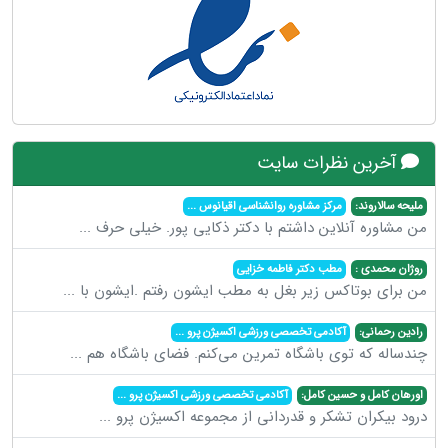
آخرین نظرات سایت
ملیحه سالاروند:
مرکز مشاوره روانشناسی اقیانوس
...
من مشاوره آنلاین داشتم با دکتر ذکایی پور. خیلی حرف
...
روژان محمدی :
مطب دکتر فاطمه خزایی
من برای بوتاکس زیر بغل به مطب ایشون رفتم .ایشون با
...
رادین رحمانی:
آکادمی تخصصی ورزشی اکسیژن پرو
...
چندساله که توی باشگاه تمرین می‌کنم. فضای باشگاه هم
...
اورهان کامل و حسین کامل:
آکادمی تخصصی ورزشی اکسیژن پرو
...
درود بیکران تشکر و قدردانی از مجموعه اکسیژن پرو
...