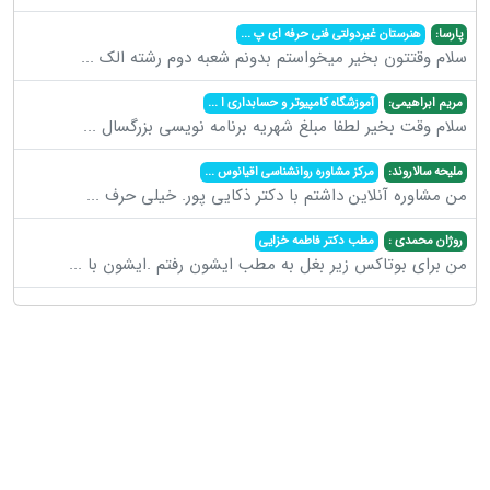
پارسا:
هنرستان غیردولتی فنی حرفه ای پ
...
سلام وقتتون بخیر میخواستم بدونم شعبه دوم رشته الک
...
مریم ابراهیمی:
آموزشگاه کامپیوتر و حسابداری ا
...
سلام وقت بخیر لطفا مبلغ شهریه برنامه نویسی بزرگسال
...
ملیحه سالاروند:
مرکز مشاوره روانشناسی اقیانوس
...
من مشاوره آنلاین داشتم با دکتر ذکایی پور. خیلی حرف
...
روژان محمدی :
مطب دکتر فاطمه خزایی
من برای بوتاکس زیر بغل به مطب ایشون رفتم .ایشون با
...