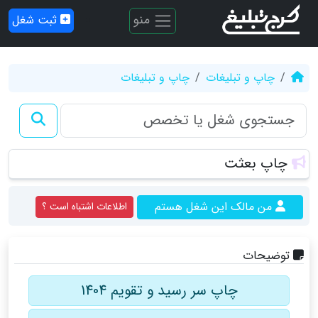
منو
ثبت شغل
چاپ و تبلیغات
چاپ و تبلیغات
چاپ بعثت
من مالک این شغل هستم
اطلاعات اشتباه است ؟
توضیحات
چاپ سر رسید و تقویم 1404