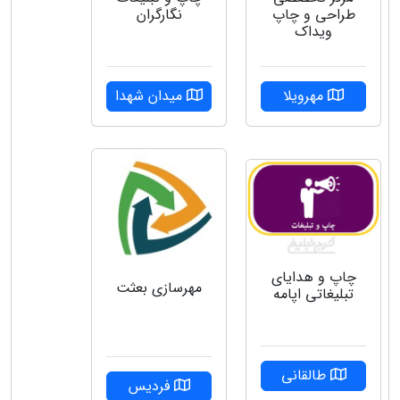
طراحی و چاپ
نگارگران
ویداک
مهرویلا
میدان شهدا
چاپ و هدایای
مهرسازی بعثت
تبلیغاتی اپامه
طالقانی
فردیس