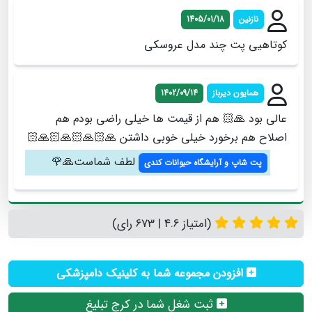
نازنین
1405/01/18
کوتاهیی پت چند مدل عروسکی
همایون دیرباز
1402/09/14
عالی بود 🙏🏻 هم از قیمت ها خیلی راضی بودم هم
اصلاح هم برخورد خیلی خوبی داشتن 🙏🏻🙏🏻🙏🏻🙏🏻
لطف شماست🙏🌹
پت شاپ و آرایشگاه حیوانات کندی
(امتیاز 4.6 | 673 رای)
افزودن مجموعه شما به کلینیک دامپزشکی
ثبت شغل شما در کرج تبلیغ