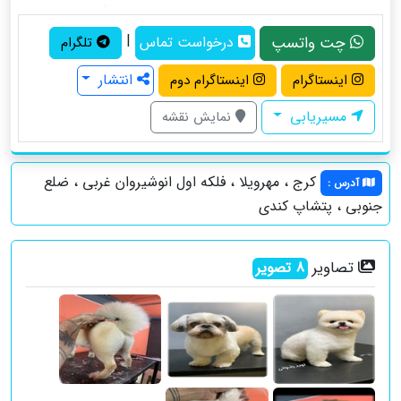
|
چت واتسپ
درخواست تماس
تلگرام
انتشار
اینستاگرام
اینستاگرام دوم
مسیریابی
نمایش نقشه
کرج ، مهرویلا ، فلکه اول انوشیروان غربی ، ضلع
آدرس
:
جنوبی ، پتشاپ کندی
تصاویر
8
تصویر