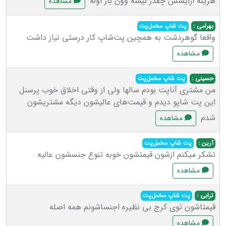
هزینه ارایشش چقدر نیشه وون بار اوله
مشاهده
بهرامی :
پت شاپ مخمل‌پت
واقعا گوهردشت به همچین پت‌شاپ کار درستی نیاز داشت
مشاهده
حسینی :
پت شاپ مخمل‌پت
من مشتری آناپت بودم سالها ولی از وقتی اخلاق خوب پرسنل
این پت شاپو دیدم و قیمت‌های عالیشون دیگه مشتریشون
شدم
مشاهده
آرین :
پت شاپ مخمل‌پت
تشکر میکنم ازشون قیمتشون خوبه تنوع جنسشون عالیه
مشاهده
ترابی :
پت شاپ مخمل‌پت
قیمتاشون توی کرج بی نظیره اجنساشونم همه اصله
مشاهده