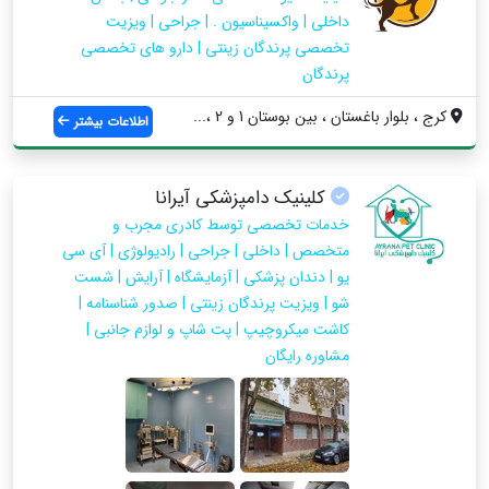
داخلی | واکسیناسیون . | جراحی | ویزیت
تخصصی پرندگان زینتی | دارو های تخصصی
پرندگان
کرج ، بلوار باغستان ، بین بوستان 1 و 2 ،...
اطلاعات بیشتر
کلینیک دامپزشکی آیرانا
خدمات تخصصی توسط کادری مجرب و
متخصص | داخلی | جراحی | رادیولوژی | آی سی
یو | دندان پزشکی | آزمایشگاه | آرایش | شست
شو | ویزیت پرندگان زینتی | صدور شناسنامه |
کاشت میکروچیپ | پت شاپ و لوازم جانبی |
مشاوره رایگان