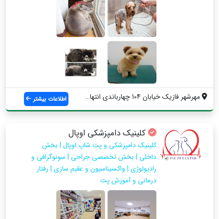
مهرشهر فازیک خیابان 104 چهارباندی انتهای...
اطلاعات بیشتر
كلينيك دامپزشكي اوپال
كلينيك دامپزشكی و پت شاپ اوپال | بخش
داخلی | بخش تخصصی جراحی | سونوگرافی و
رادیولوژی | واكسيناسيون و عقیم سازی | رفتار
درمانی و آموزش پت