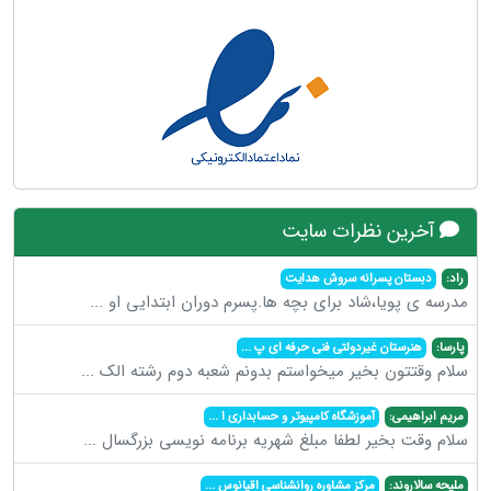
آخرین نظرات سایت
راد:
دبستان پسرانه سروش هدایت
مدرسه ی پویا،شاد برای بچه ها.پسرم دوران ابتدایی او
...
پارسا:
هنرستان غیردولتی فنی حرفه ای پ
...
سلام وقتتون بخیر میخواستم بدونم شعبه دوم رشته الک
...
مریم ابراهیمی:
آموزشگاه کامپیوتر و حسابداری ا
...
سلام وقت بخیر لطفا مبلغ شهریه برنامه نویسی بزرگسال
...
ملیحه سالاروند:
مرکز مشاوره روانشناسی اقیانوس
...