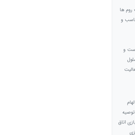
روم‌ ها
ناسب و
است و
لول
عالیت
هام
توصیه
زی اتاق
زی