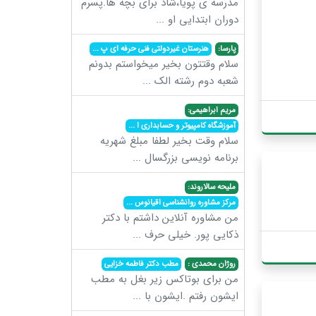
مدرسه ی پویا،شاد برای بچه ها.پسرم
دوران ابتدایی او
...
پارسا:
هنرستان غیردولتی فنی حرفه ای پ
...
سلام وقتتون بخیر میخواستم بدونم
شعبه دوم رشته الک
...
مریم ابراهیمی:
آموزشگاه کامپیوتر و حسابداری ا
...
سلام وقت بخیر لطفا مبلغ شهریه
برنامه نویسی بزرگسال
...
ملیحه سالاروند:
مرکز مشاوره روانشناسی اقیانوس
...
من مشاوره آنلاین داشتم با دکتر
ذکایی پور. خیلی حرف
...
روژان محمدی :
مطب دکتر فاطمه خزایی
من برای بوتاکس زیر بغل به مطب
ایشون رفتم .ایشون با
...