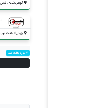
گوهردشت ، نبش 12 شرقی ، پلاک 454 ، واحد ..
اتا
چهارراه هفت تیر ، 
7 مورد یافت شد