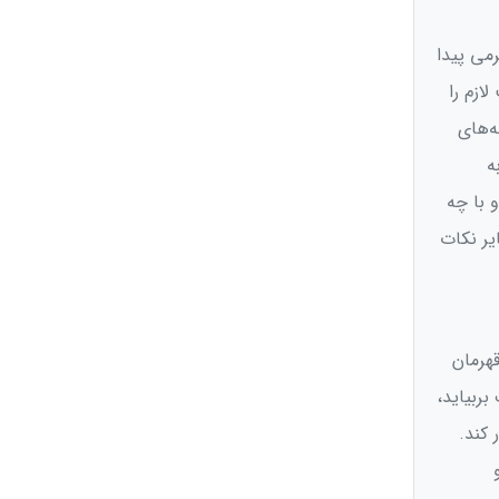
رمی پیدا
ازم را
ه‌های
ه
 با چه
یر نکات
قهرمان
ربیاید،
کند.