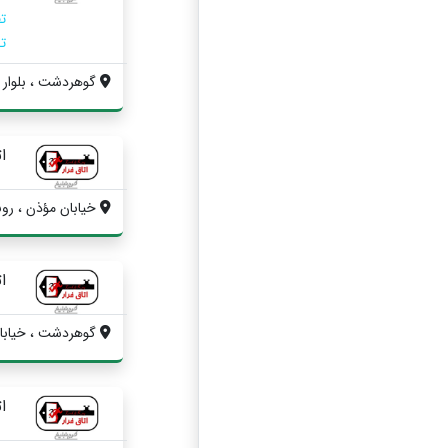
ت
ت
گوهردشت ، بلوار انقلا
ا
خیابان مؤذن ، روب
ات
گوهردشت ، خیابان
ا