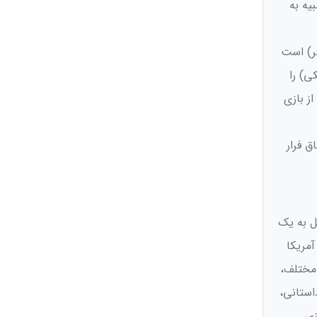
یه به
تیمی 2 تا 10 نفره (یا بیشتر) است
ی) را
از بازی
ق فرار
ل به یک
ندیاناپولیس آمریکا
 مختلف،
استانی،
زی