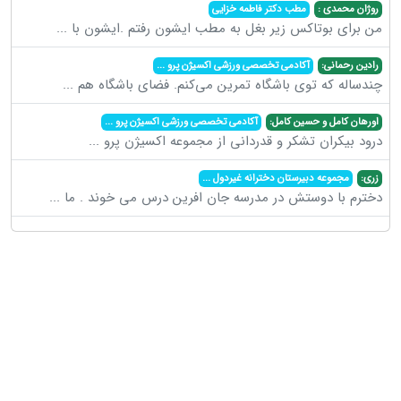
روژان محمدی :
مطب دکتر فاطمه خزایی
من برای بوتاکس زیر بغل به مطب ایشون رفتم .ایشون با
...
رادین رحمانی:
آکادمی تخصصی ورزشی اکسیژن پرو
...
چندساله که توی باشگاه تمرین می‌کنم. فضای باشگاه هم
...
اورهان کامل و حسین کامل:
آکادمی تخصصی ورزشی اکسیژن پرو
...
درود بیکران تشکر و قدردانی از مجموعه اکسیژن پرو
...
زری:
مجموعه دبیرستان دخترانه غیردول
...
دخترم با دوستش در مدرسه جان افرین درس می خوند . ما
...