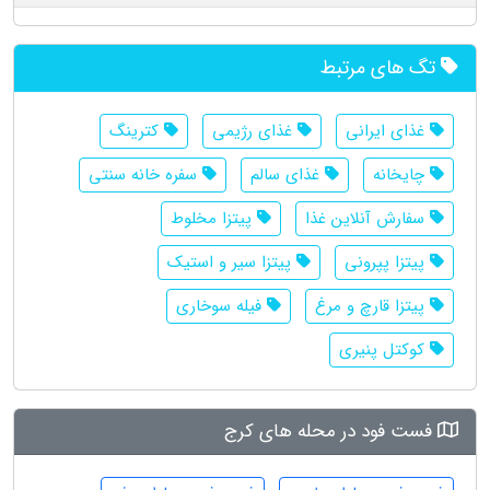
تگ های مرتبط
غذای ایرانی
غذای رژیمی
کترینگ
چایخانه
غذای سالم
سفره خانه سنتی
سفارش آنلاین غذا
پیتزا مخلوط
پیتزا پپرونی
پیتزا سیر و استیک
پیتزا قارچ و مرغ
فیله سوخاری
کوکتل پنیری
فست فود در محله های کرج