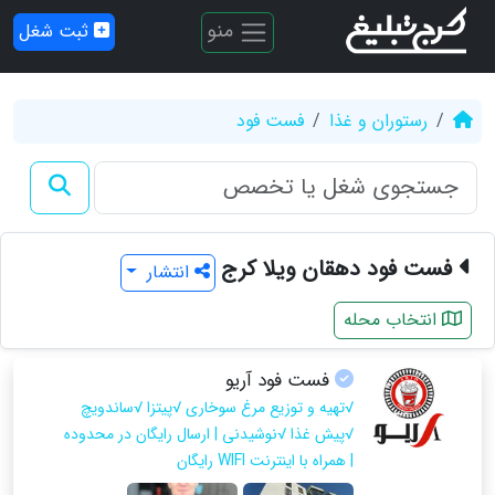
منو
ثبت شغل
رستوران و غذا
فست فود
فست فود دهقان ویلا کرج
انتشار
انتخاب محله
فست فود آریو
√تهیه و توزیع مرغ سوخاری √پیتزا √ساندویچ
√پیش غذا √نوشیدنی | ارسال رایگان در محدوده
| همراه با اینترنت WIFI رایگان