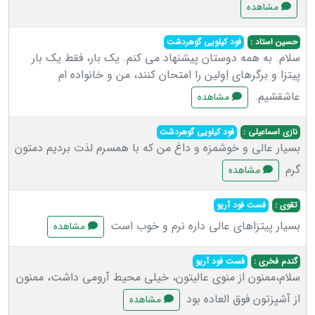
مشاهده
حسین استاد :
فود کیلویی گوهردشت
سلام. به همه دوستان پیشنهاد می کنم. یک بار، فقط یک بار
پیتزا و برگرهای اِوِلین را امتحان کنند، من و خانواده ام
عاشقشیم.
مشاهده
نازی اسماعیلی :
فود کیلویی گوهردشت
بسیار عالی و خوشمزه و داغ من که با همسرم لذت بردیم دمتون
گرم
مشاهده
تقوی :
فست فود آریو
بسیار پیتزاهای عالی داره نرم و خوب است
مشاهده
گندم فخری :
فست فود آریو
سلام،ممنون از منوی عالیتون، خیلی محیط آرومی داشت، ممنون
از آشپزتون فوق العاده بود
مشاهده