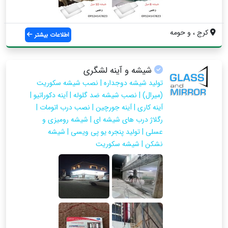
کرج ، و حومه
اطلاعات بیشتر
شیشه و آینه لشگری
تولید شیشه دوجداره | نصب شیشه سکوریت
(میرال) | نصب شیشه ضد گلوله | آینه دکوراتیو |
آینه کاری | آینه جورچین | نصب درب اتومات |
رگلاژ درب های شیشه ای | شیشه رومیزی و
عسلی | تولید پنجره یو پی ویسی | شیشه
نشکن | شیشه سکوریت