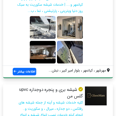
کیانمهر و.... | خدمات شیشه سکوریت به سبک
روز دنیا ویترینی ، پارتیشنی ، نما ، ب...
مهرشهر ، کیانمهر ، بلوار امیر کبیر ، نبش...
اطلاعات بیشتر
شیشه بری و پنجره دوجداره upvc
گلس من
کلیه خدمات شیشه و آینه از جمله شیشه های
رفلکس ، دو جداره ، میرال ، و سکوریت و..
انجام کیله خدمات نصب انواع شیشه و انواع