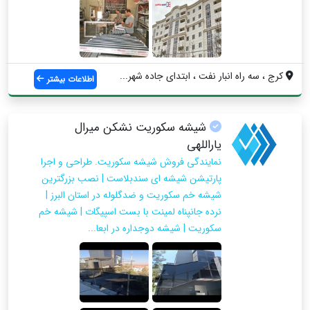
کرج ، سه راه انبار نفت ، ابتدای جاده شهر...
اطلاعات بیشتر
شیشه سکوریت نشکن میرال
یاراللهی
نمایندگی فروش شیشه سکوریت. طراحی و اجرا
پارتیشن شیشه ای سندبلاست | نصب بزرگترین
شیشه خم سکوریت و ضدگلوله در استان البرز |
نرده جانپناه لمینت با بست اسپیگات | شیشه خم
سکوریت | شیشه دوجداره در ابعا...