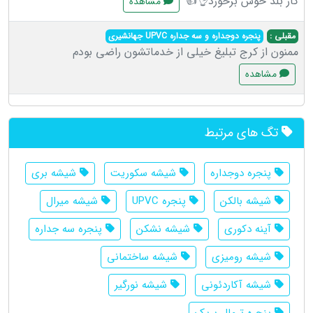
کار بلد خوش برخورد👌👍
مشاهده
مقبلی :
پنجره دوجداره و سه جداره UPVC جهانشیری
ممنون از کرج تبلیغ خیلی از خدماتشون راضی بودم
مشاهده
تگ های مرتبط
پنجره دوجداره
شیشه سکوریت
شیشه بری
شیشه بالکن
پنجره UPVC
شیشه میرال
آینه دکوری
شیشه نشکن
پنجره سه جداره
شیشه رومیزی
شیشه ساختمانی
شیشه آکاردئونی
شیشه نورگیر