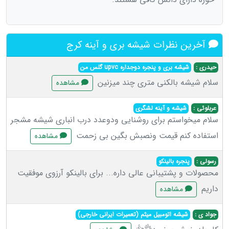
آخرین نظرات شیشه بری و آینه کرج
حیدری :
شیشه بری و پنجره دوجداره upvc گلس من
سلام شیشه بالکنی متری چند میزنین
مشاهده
عربلوئی :
شیشه و آینه لشگری
سلام میخواستم برای روشنایی ودوعدد درب انباری شیشه مشجر
استفاده‌ کنم قیمت ونصبش بگین بی زحمت
مشاهده
رسولی :
پنجره بالینکو
محصولات و پشتیبانی عالی داره... برای بالینکو آرزوی موفقیت
داریم
مشاهده
جواد ی :
شیشه اتومبیل میثم (تعمیرات ایرانی خارجی)