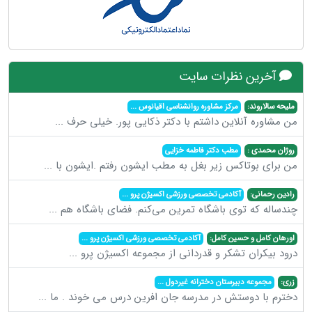
آخرین نظرات سایت
ملیحه سالاروند:
مرکز مشاوره روانشناسی اقیانوس
...
من مشاوره آنلاین داشتم با دکتر ذکایی پور. خیلی حرف
...
روژان محمدی :
مطب دکتر فاطمه خزایی
من برای بوتاکس زیر بغل به مطب ایشون رفتم .ایشون با
...
رادین رحمانی:
آکادمی تخصصی ورزشی اکسیژن پرو
...
چندساله که توی باشگاه تمرین می‌کنم. فضای باشگاه هم
...
اورهان کامل و حسین کامل:
آکادمی تخصصی ورزشی اکسیژن پرو
...
درود بیکران تشکر و قدردانی از مجموعه اکسیژن پرو
...
زری:
مجموعه دبیرستان دخترانه غیردول
...
دخترم با دوستش در مدرسه جان افرین درس می خوند . ما
...