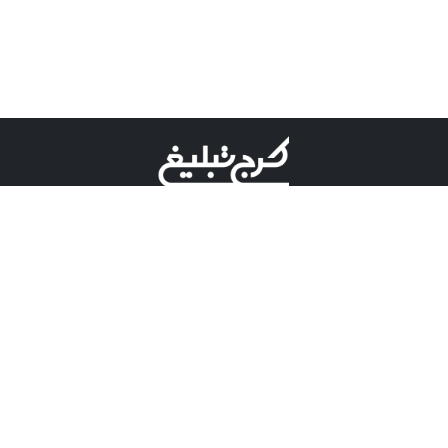
©کرج تبلیغ علامت تجاری ثبت شده در "اداره ثبت برند"
میباشد و هرگونه استفاده از این عنوان با پسوند و پیشوند قابل
پیگیری قضایی میباشد.
دارای نماد اعتبار 1 ستاره از مركز توسعه تجارت الكترونیكی
وزارت صنعت، معدن و تجارت.
مسئولیت آگهی های درج شده در این سایت بر عهده آگهی
دهنده می باشد.
تعرفه تبلیغات