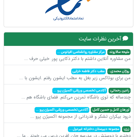
آخرین نظرات سایت
ملیحه سالاروند:
مرکز مشاوره روانشناسی اقیانوس
...
من مشاوره آنلاین داشتم با دکتر ذکایی پور. خیلی حرف
...
روژان محمدی :
مطب دکتر فاطمه خزایی
من برای بوتاکس زیر بغل به مطب ایشون رفتم .ایشون با
...
رادین رحمانی:
آکادمی تخصصی ورزشی اکسیژن پرو
...
چندساله که توی باشگاه تمرین می‌کنم. فضای باشگاه هم
...
اورهان کامل و حسین کامل:
آکادمی تخصصی ورزشی اکسیژن پرو
...
درود بیکران تشکر و قدردانی از مجموعه اکسیژن پرو
...
زری:
مجموعه دبیرستان دخترانه غیردول
...
دخترم با دوستش در مدرسه جان افرین درس می خوند . ما
...