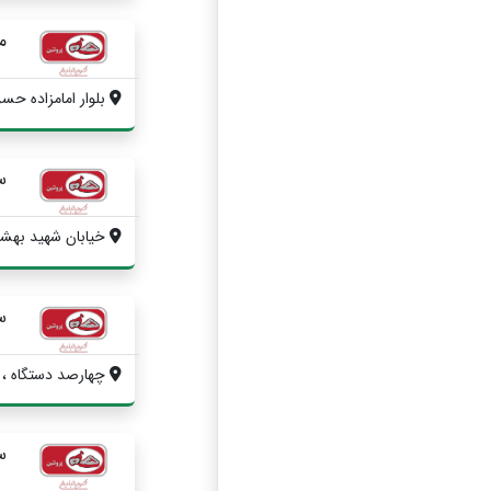
م
بلوار امامزاده حسن
س
خیابان شهید بهشتی
س
چهارصد دستگاه ، 
س