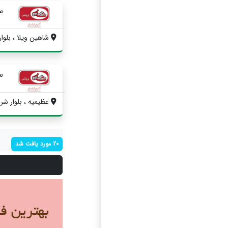
س
شاهین ویلا ، بلوار
س
عظیمیه ، بلوار شر
20 مورد یافت شد