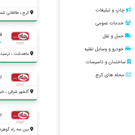
چاپ و تبلیغات
کرج ، طالقانی شمال
خدمات عمومی
ف
حمل و نقل
ع
خودرو و وسایل نقلیه
ماهدشت ، نرسیده ب
ساختمان و تاسیسات
محله های کرج
پ
گلشهر شرقی ، خیاب
پ
بین سه راه گوهردش