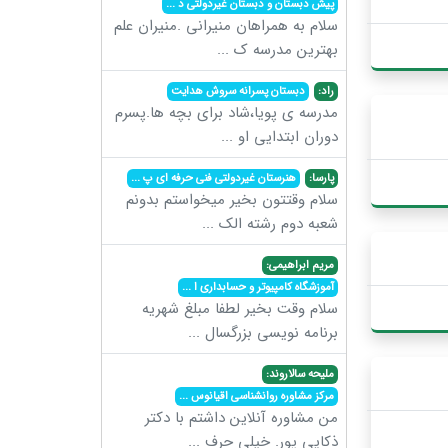
پیش دبستان و دبستان غیردولتی د
...
سلام به همراهان منیرانی .منیران علم
بهترین مدرسه ک
...
راد:
دبستان پسرانه سروش هدایت
مدرسه ی پویا،شاد برای بچه ها.پسرم
دوران ابتدایی او
...
پارسا:
هنرستان غیردولتی فنی حرفه ای پ
...
سلام وقتتون بخیر میخواستم بدونم
شعبه دوم رشته الک
...
مریم ابراهیمی:
آموزشگاه کامپیوتر و حسابداری ا
...
سلام وقت بخیر لطفا مبلغ شهریه
برنامه نویسی بزرگسال
...
ملیحه سالاروند:
مرکز مشاوره روانشناسی اقیانوس
...
من مشاوره آنلاین داشتم با دکتر
ذکایی پور. خیلی حرف
...