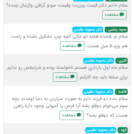
سلام خانم دکتر قیمت ویزیت وقیمت سونو گرافی واژینال چنده؟
مشاهده
سمیه رستمی :
دکتر محبوبه عظیمی
سلام تو هجده هفته انو مالی کلیه چپ تشکیل نشده و راست
هم ورم ۵ میل هست
مشاهده
اکبری :
دکتر محبوبه عظیمی
سلام ماه اول بارداری هستم ناخواسته بوده و شرایطش رو ندارم
برای سقط باید چه کارکنم
مشاهده
فاطمه :
دکتر محبوبه عظیمی
سلام بنده دو فرزند دارم به صورت سزارین به دنیا اومدند بچه
سوم می‌خوام دوقلو بشه آیا قرص یا آمپولی وجود داره راهی
هست که دوقلو بشه؟
مشاهده
الهه :
دکتر محبوبه عظیمی