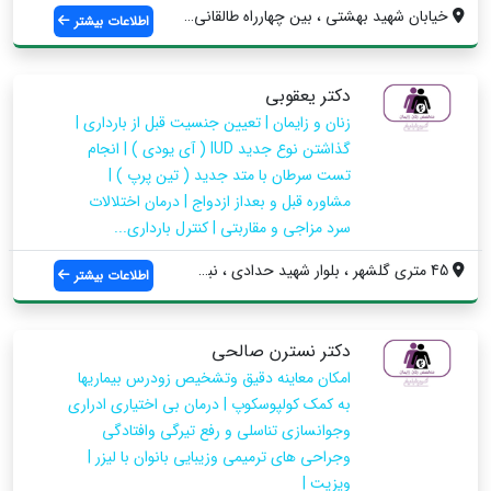
خیابان شهید بهشتی ، بین چهارراه طالقانی ...
اطلاعات بیشتر
دکتر یعقوبی
زنان و زایمان | تعیین جنسیت قبل از بارداری |
گذاشتن نوع جدید IUD ( آی یودی ) | انجام
تست سرطان با متد جدید ( تین پرپ ) |
مشاوره قبل و بعداز ازدواج | درمان اختلالات
سرد مزاجی و مقاربتی | کنترل بارداری...
45 متری گلشهر ، بلوار شهید حدادی ، نبش خ...
اطلاعات بیشتر
دکتر نسترن صالحی
امکان معاینه دقیق وتشخیص زودرس بیماریها
به کمک کولپوسکوپ | درمان بی اختیاری ادراری
وجوانسازی تناسلی و رفع تیرگی وافتادگی
وجراحی های ترمیمی وزیبایی بانوان با لیزر |
ویزیت |