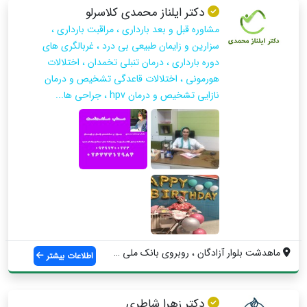
دكتر ايلناز محمدي كلاسرلو
مشاوره قبل و بعد بارداری ، مراقبت بارداری ،
سزارین و زایمان طبیعی بی درد ، غربالگری های
دوره بارداری ، درمان تنبلی تخمدان ، اختلالات
هورمونی ، اختلالات قاعدگی تشخیص و درمان
نازایی تشخیص و درمان hpv ، جراحی ها...
ماهدشت بلوار آزادگان ، روبروي بانك ملي ،...
اطلاعات بیشتر
دکتر زهرا شاطری