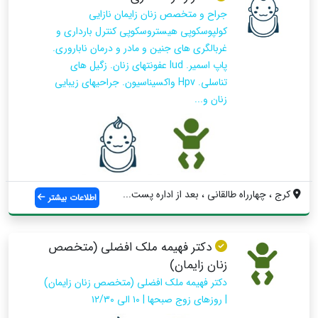
جراح و متخصص زنان زایمان نازایی
کولپوسکوپی هیستروسکوپی کنترل بارداری و
غربالگری های جنین و مادر و درمان ناباروری.
پاپ اسمیر. Iud عفونتهای زنان. زگیل های
تناسلی. Hpv واکسیناسیون. جراحیهای زیبایی
زنان و...
کرج ، چهارراه طالقانی ، بعد از اداره پست...
اطلاعات بیشتر
دکتر فهیمه ملک افضلی (متخصص
زنان زایمان)
دکتر فهیمه ملک افضلی (متخصص زنان زایمان)
| روزهای زوج صبحها | ۱۰ الی ۱۲/۳۰