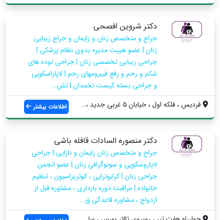
دکتر شروین افصحی
جراح و متخصص زنان و زایمان و جراح زیبایی
زنان | عضو هییت مدیره بدوی نظام پزشکی |
جراحی زیبابی تخصصی زنان | جراحی توده های
شکم و رحم و رفع فیبرومهای رحم | لاپاراسکوپی
و جراحی بسته کیست تخمدان | تش...
فردیس ، فلکه اول ، خیابان ۵ غربی جدید ، ...
اطلاعات بیشتر
دکتر منصوره السادات قافله باشی
جراح و متخصص زنان زایمان و نازایی | جراحی
لاپاروسکوپی و سونوگرافی زنان | عضو انجمن
جراحی زنان | کرایوتراپی ، کوتریزاسیون ، تنظیم
خانواده | مراقبت دوره بارداری ، مشاوره قبل از
ازدواج ، مشاوره قاعدگی ق...
چهارراه هفت تیر ، روبروی تالار بورس ، سا...