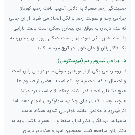
چسبندگی رحم معمولا به دلایل آسیب بافت رحم، کورتاژ،
جراحی رحم و عفونت رحم یا لگن ایجاد می شود. از آن جایی
که عدم درمان به موقع این بیماری ممکن است باعث نازایی
یا سقط های مکرر شود، بهتر است هنگام بروز این بیماری، به
یک
دکتر زنان زایمان خوب در کرج
مراجعه کنید.
5. جراحی فیبروم رحم (میومکتومی)
فیبروم رحمی یکی از تومورهای خوش خیم در بین زنان است
و احتمال اینکه بدخیم شود، کم است. بعضی از فیبروم ها
هیچ مشکلی ایجاد نمی کنند و فقط لازم است فرد مبتلا
هرچند وقت یک بار برای چکاپ، سونوگرافی انجام دهد. اما
اگر فیبروم با علائمی مانند خونریزی شدید هنگام عادت
ماهیانه، درد لگن، تکرر ادرار، سقط و ... همراه باشد، باید به
دکتر زنان مراجعه کنید. همچنین امروزه علاوه بر درمان