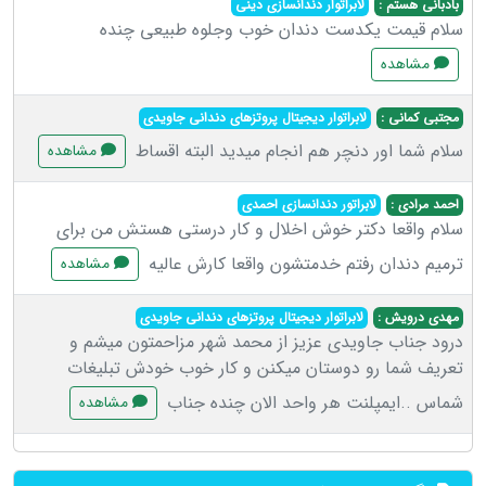
بادبانی هستم :
لابراتوار دندانسازی دینی
سلام قیمت یکدست دندان خوب وجلوه طبیعی چنده
مشاهده
مجتبی كمانی :
لابراتوار دیجیتال پروتزهای دندانی جاویدی
سلام شما اور دنچر هم انجام میدید البته اقساط
مشاهده
احمد مرادی :
لابراتور دندانسازی احمدی
سلام واقعا دکتر خوش اخلال و کار درستی هستش من برای
ترمیم دندان رفتم خدمتشون واقعا کارش عالیه
مشاهده
مهدی درویش :
لابراتوار دیجیتال پروتزهای دندانی جاویدی
درود جناب جاویدی عزیز از محمد شهر مزاحمتون میشم و
تعریف شما رو دوستان میکنن و کار خوب خودش تبلیغات
شماس ..ایمپلنت هر واحد الان چنده جناب
مشاهده