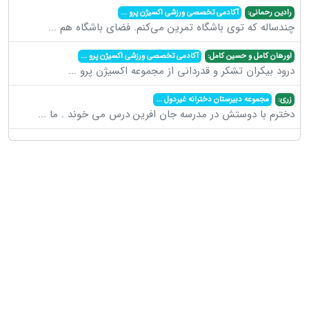
رادین رحمانی:
آکادمی تخصصی ورزشی اکسیژن پرو
...
چندساله که توی باشگاه تمرین می‌کنم. فضای باشگاه هم
...
اورهان کامل و حسین کامل:
آکادمی تخصصی ورزشی اکسیژن پرو
...
درود بیکران تشکر و قدردانی از مجموعه اکسیژن پرو
...
زری:
مجموعه دبیرستان دخترانه غیردول
...
دخترم با دوستش در مدرسه جان افرین درس می خوند . ما
...