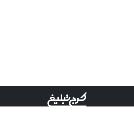
©کرج تبلیغ علامت تجاری ثبت شده در "اداره ثبت برند"
میباشد و هرگونه استفاده از این عنوان با پسوند و پیشوند قابل
پیگیری قضایی میباشد.