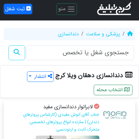
منو
ثبت شغل
پزشکی و سلامت
دندانسازی
دندانسازی دهقان ویلا کرج
انتشار
انتخاب محله
لابراتوار دندانسازی مفید
جناب آقای انوش مفیدی (کارشناس پروتزهای
دندان) | سازنده انواع پروتزهای تخصصی
متحرک ثابت و ارتودنسی