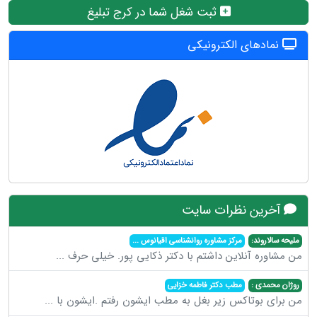
ثبت شغل شما در کرج تبلیغ
نمادهای الکترونیکی
آخرین نظرات سایت
ملیحه سالاروند:
مرکز مشاوره روانشناسی اقیانوس
...
من مشاوره آنلاین داشتم با دکتر ذکایی پور. خیلی حرف
...
روژان محمدی :
مطب دکتر فاطمه خزایی
من برای بوتاکس زیر بغل به مطب ایشون رفتم .ایشون با
...