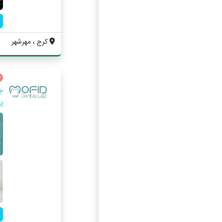
کرج ، مهرشهر
ج
پ