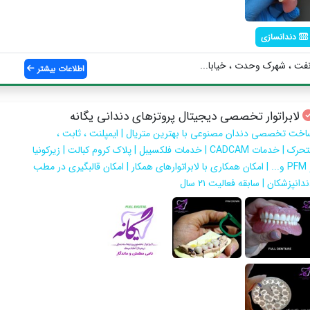
دندانسازی
نفت ، شهرک وحدت ، خیابا...
اطلاعات بیشتر
لابراتوار تخصصی دیجیتال پروتزهای دندانی یگانه
اخت تخصصی دندان مصنوعی با بهترین متریال | ایمپلنت ، ثابت ،
متحرک | خدمات CADCAM | خدمات فلکسیبل | پلاک کروم کبالت | زیرکونیا
و PFM و... | امکان همکاری با لابراتوارهای همکار | امکان قالبگیری در مطب
دانپزشکان | سابقه فعالیت ۲۱ سال