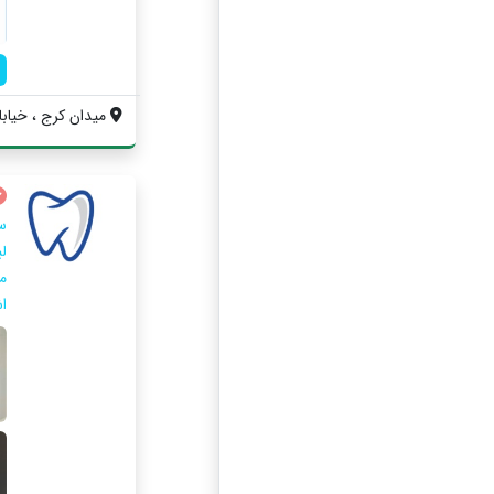
میدان کرج ، خیابان
س
ل
م
ا