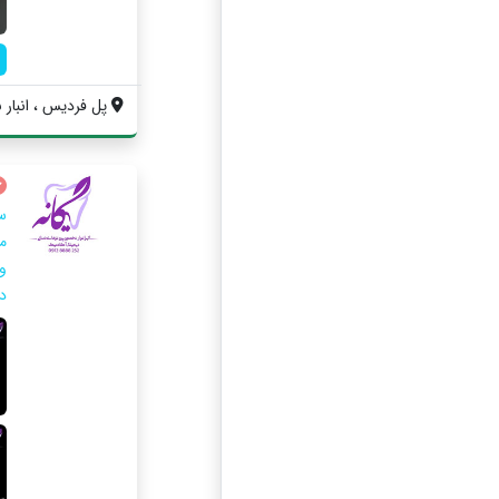
پل فردیس ، انبار 
س
دن