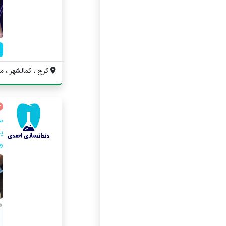
کرج ، کمالشهر ، می
س
پ
و