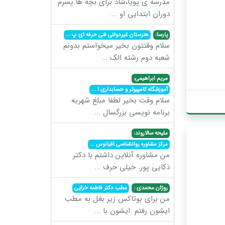
مدرسه ی پویا،شاد برای بچه ها.پسرم
دوران ابتدایی او
...
پارسا:
هنرستان غیردولتی فنی حرفه ای پ
...
سلام وقتتون بخیر میخواستم بدونم
شعبه دوم رشته الک
...
مریم ابراهیمی:
آموزشگاه کامپیوتر و حسابداری ا
...
سلام وقت بخیر لطفا مبلغ شهریه
برنامه نویسی بزرگسال
...
ملیحه سالاروند:
مرکز مشاوره روانشناسی اقیانوس
...
من مشاوره آنلاین داشتم با دکتر
ذکایی پور. خیلی حرف
...
روژان محمدی :
مطب دکتر فاطمه خزایی
من برای بوتاکس زیر بغل به مطب
ایشون رفتم .ایشون با
...