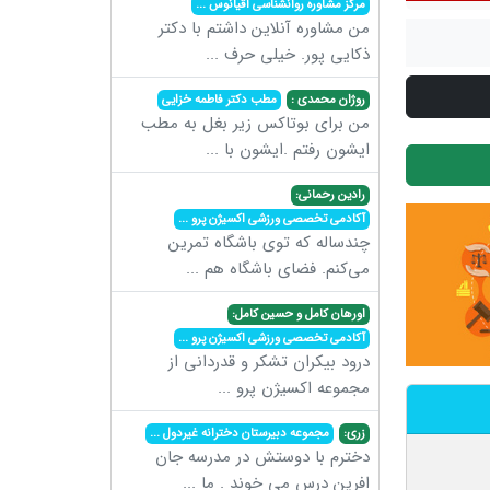
مرکز مشاوره روانشناسی اقیانوس
...
من مشاوره آنلاین داشتم با دکتر
ذکایی پور. خیلی حرف
...
روژان محمدی :
مطب دکتر فاطمه خزایی
من برای بوتاکس زیر بغل به مطب
ایشون رفتم .ایشون با
...
رادین رحمانی:
آکادمی تخصصی ورزشی اکسیژن پرو
...
چندساله که توی باشگاه تمرین
می‌کنم. فضای باشگاه هم
...
اورهان کامل و حسین کامل:
آکادمی تخصصی ورزشی اکسیژن پرو
...
درود بیکران تشکر و قدردانی از
مجموعه اکسیژن پرو
...
زری:
مجموعه دبیرستان دخترانه غیردول
...
دخترم با دوستش در مدرسه جان
افرین درس می خوند . ما
...