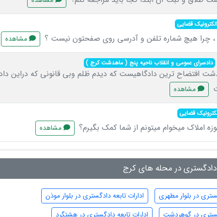
مشاهده
لکترونیک قضایی
 ، چرا هیچ شماره تلفن و آدرسی روی صفحتون نیست ؟
مشاهده
دادسرای عمومی و انقلاب ناحیه پنج ( ماهدشت کرج )
دشت افتضاح ترین دادگاهیست که دیدم ظلم وبی قانونی که دراین دادک
ت
مشاهده
کترونیک قضایی
ه املاک میخوام میتونم از شما کمک بگیرم؟
مشاهده
 دادگستری در محله های کرج
گستری در بلوار مطهری
ادارات تابعه دادگستری در بلوار موذن
دگستری در گوهردشت
ادارات تابعه دادگستری در هشتگرد