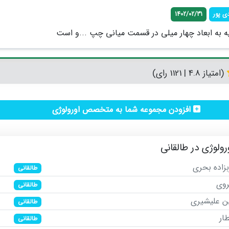
ی پور
1402/02/31
ه به ابعاد چهار میلی در قسمت میانی چپ ...و است
(امتیاز 4.8 | 1121 رای)
افزودن مجموعه شما به متخصص اورولوژی
وژی در طالقانی
زاده بحری
طالقانی
روی
طالقانی
ن علیشیری
طالقانی
ار
طالقانی