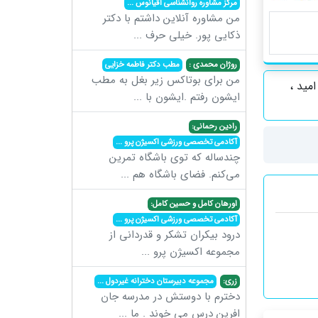
مرکز مشاوره روانشناسی اقیانوس
...
من مشاوره آنلاین داشتم با دکتر
ذکایی پور. خیلی حرف
...
روژان محمدی :
مطب دکتر فاطمه خزایی
من برای بوتاکس زیر بغل به مطب
مید ،
ایشون رفتم .ایشون با
...
رادین رحمانی:
آکادمی تخصصی ورزشی اکسیژن پرو
...
چندساله که توی باشگاه تمرین
می‌کنم. فضای باشگاه هم
...
اورهان کامل و حسین کامل:
آکادمی تخصصی ورزشی اکسیژن پرو
...
درود بیکران تشکر و قدردانی از
مجموعه اکسیژن پرو
...
زری:
مجموعه دبیرستان دخترانه غیردول
...
دخترم با دوستش در مدرسه جان
افرین درس می خوند . ما
...