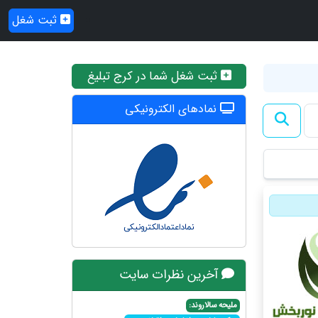
ثبت شغل
ثبت شغل شما در کرج تبلیغ
نمادهای الکترونیکی
آخرین نظرات سایت
ملیحه سالاروند: