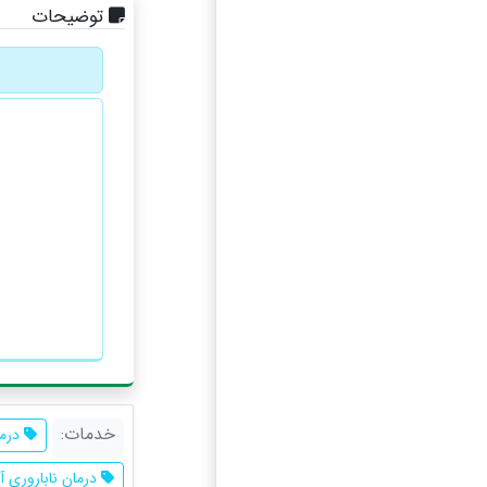
توضیحات
خدمات:
درما
درمان ناباروری آق