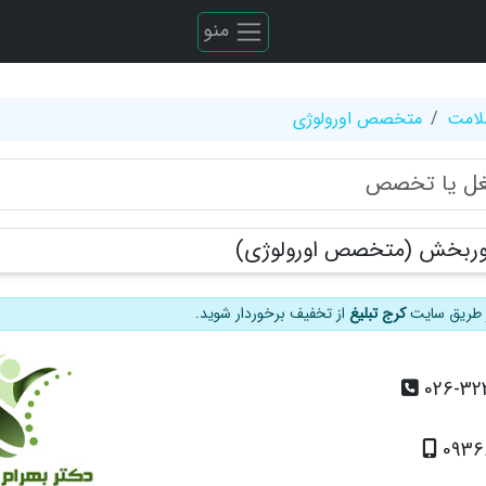
منو
لامت
متخصص اورولوژی
 نوربخش (متخصص اورولوژی)
از طریق سایت
کرج تبلیغ
از تخفیف برخوردار شوید.
026-32
0936