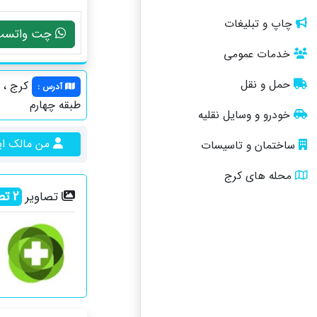
چاپ و تبلیغات
چت واتسپ
خدمات عمومی
حمل و نقل
کرج ، چ
آدرس
:
طبقه چهارم
خودرو و وسایل نقلیه
من مالک ا
ساختمان و تاسیسات
محله های کرج
2
تص
تصاویر