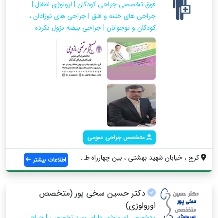
فوق تخصصی جراحی کودکان | ارولوژی اطفال |
جراحی های ختنه و فتق | جراحی های نوزادان ،
کودکان و نوجوانان | جراحی بیضه نزول نکرده
متخصص جراحی عمومی
کرج ، خیابان شهید بهشتی ، بین چهارراه طا...
اطلاعات بیشتر
دکتر حسین سخی پور (متخصص
اورولوژی)
متخصص اورولوژی دارای بورد تخصصی | جراح