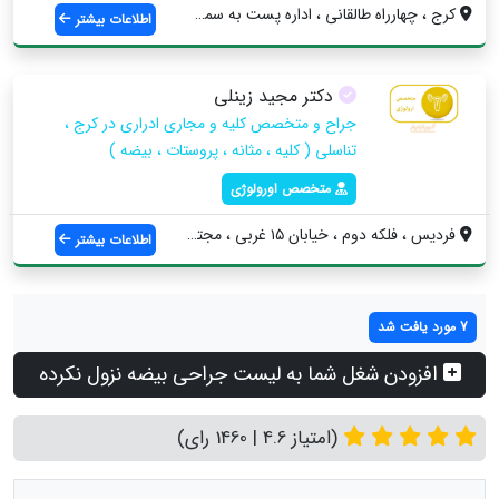
کرج ، چهارراه طالقانی ، اداره پست به سمت...
اطلاعات بیشتر
دکتر مجید زینلی
جراح و متخصص کلیه و مجاری ادراری در کرج ،
تناسلی ( کلیه ، مثانه ، پروستات ، بیضه )
متخصص اورولوژی
فردیس ، فلکه دوم ، خیابان ۱۵ غربی ، مجتم...
اطلاعات بیشتر
7 مورد یافت شد
افزودن شغل شما به لیست جراحی بیضه نزول نکرده
(امتیاز 4.6 | 1460 رای)