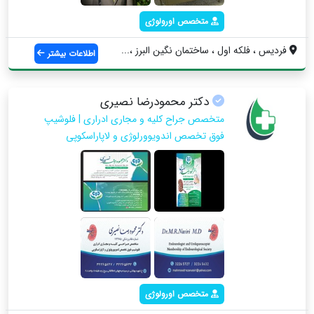
متخصص اورولوژی
فردیس ، فلکه اول ، ساختمان‌ نگین البرز ،...
اطلاعات بیشتر
دکتر محمودرضا نصیری
متخصص جراح کلیه و مجاری ادراری | فلوشیپ
فوق تخصص اندویوورلوژی و لاپاراسکوپی
متخصص اورولوژی