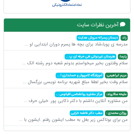
آخرین نظرات سایت
راد:
دبستان پسرانه سروش هدایت
مدرسه ی پویا،شاد برای بچه ها.پسرم دوران ابتدایی او
...
پارسا:
هنرستان غیردولتی فنی حرفه ای پ
...
سلام وقتتون بخیر میخواستم بدونم شعبه دوم رشته الک
...
مریم ابراهیمی:
آموزشگاه کامپیوتر و حسابداری ا
...
سلام وقت بخیر لطفا مبلغ شهریه برنامه نویسی بزرگسال
...
ملیحه سالاروند:
مرکز مشاوره روانشناسی اقیانوس
...
من مشاوره آنلاین داشتم با دکتر ذکایی پور. خیلی حرف
...
روژان محمدی :
مطب دکتر فاطمه خزایی
من برای بوتاکس زیر بغل به مطب ایشون رفتم .ایشون با
...