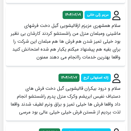
مریم زکی خانی
1404/02/09
سلام همشهری عزیزم ازقالیشویی گیل دخت فرشهای
ماشینی ومبلمان منزل من راشستشو کردند کارشان بی نظیر
بود خیلی تمیز شدن هم فرش ها هم مبلمان این شرکت را
برای بقیه هم پیشنهاد میکنم یکبار هم شده امتحانش کنید
واقعا بهترین خدمات راانجام می دهند ممنون
ژاله اصفهانی کرج
1404/02/07
سلام و درود بیکران قالیشویی گیل دخت فرش های
دستباف نفیس ابریشم وکرک منزل پدرم راشستشو انجام
داد واقعا فرش ها خیلی تمیز و براق ونرم لطیف شدند واقعا
لذت بردیم از شستن فرش خیلی خیلی عالی بود مرسی