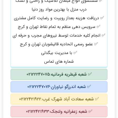
✅ شستشوی انواع مبلمان کلاسیک و راحتی و تشک
درب منزل با بهترین مواد روز دنیا
✅ دریافت هزینه بعداز روییت و رضایت کامل مشتری
✅ سرویس دهی منظم به تمام نقاط تهران و کرج
✅ انجام کلیه خدمات توسط نیروهای مجرب و حرفه ای
✅ عضو رسمی اتحادیه قالیشویان تهران و کرج
✅ با مدیریت بیگدلی
شماره های تماس
✅ شعبه قیطریه فرمانیه:02122247075
✅ شعبه اندرزگو نیاوران:02122247076
✅ شعبه سعادت آباد شهرک غرب:02122421922
✅ شعبه زعفرانیه ولنجک:02122421933