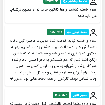
من ندا ازمهرشهر کرج
1405/03/10
سلام خسته نباشید واقعا کارتون حرف نداره ممنون فرشیای
من تازه شده
محمد حیدری مهر
1405/02/27
سلام و خسته نباید خدمت شما مدیریت محترم گیل دخت
بنده فرش های دستبافت تبریز داشتم یدونه ۹متری یدونه
۶متری که ۹متری نیاز به ریشه و شیرازه داشت که با این
ارگان آشنا شدم که هم شستشو به نحو احسن انجام شده
هم کار ریشه و شیرازه به من یه تایمی گفتن سر همون
وقت برام آوردن بسیار خوشقول و پرسنل بسیار مودب و
وقت شناس بودند کارشون از همه لحاظ عالی بود ممنون❤️
حسین آقایی
1405/02/19
سلام درودبرشما ازطرف قالیشویی گیل دخت فرش دستباف