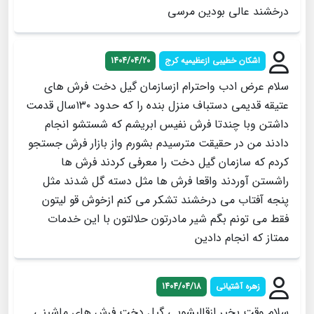
درخشند عالی بودین مرسی
اشکان خطیبی ازعظیمیه کرج
1404/04/20
سلام عرض ادب واحترام ازسازمان گیل دخت فرش های
عتیقه قدیمی دستباف منزل بنده را که حدود ۱۳۰سال قدمت
داشتن وبا چندتا فرش نفیس ابریشم که شستشو انجام
دادند من در حقیقت مترسیدم بشورم واز بازار فرش جستجو
کردم که سازمان گیل دخت را معرفی کردند فرش ها
راشستن آوردند واقعا فرش ها مثل دسته گل شدند مثل
پنجه آفتاب می درخشند تشکر می کنم ازخوش قو لیتون
فقط می تونم بگم شیر مادرتون حلالتون با این خدمات
ممتاز که انجام دادین
زهره آشتیانی
1404/04/18
سلام وقت بخیر ازقالیشویی گیل دخت فرش های ماشینی