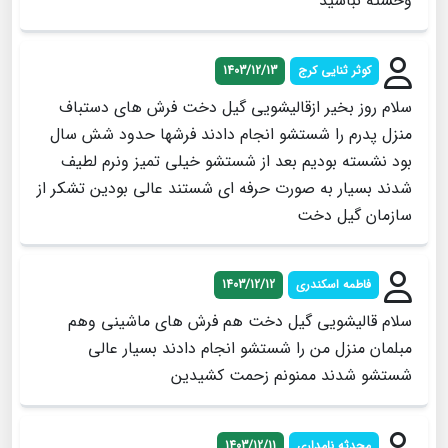
وخسته نباشید
کوثر ثنایی کرج
1403/12/13
سلام روز بخیر ازقالیشویی گیل دخت فرش های دستباف
منزل پدرم را شستشو انجام دادند فرشها حدود شش سال
بود نشسته بودیم بعد از شستشو خیلی تمیز ونرم لطیف
شدند بسیار به صورت حرفه ای شستند عالی بودین تشکر از
سازمان گیل دخت
فاطمه اسکندری
1403/12/12
سلام قالیشویی گیل دخت هم فرش های ماشینی وهم
مبلمان منزل من را شستشو انجام دادند بسیار عالی
شستشو شدند ممنونم زحمت کشیدین
محدثه نامداری
1403/12/11