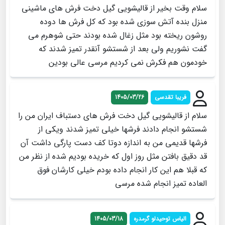
سلام وقت بخیر از قالیشویی گیل دخت فرش های ماشینی
منزل بنده آتش سوزی شده بود که کل فرش ها دوده
روشون ریخته بود مثل زغال شده بودند حتی شوهرم می
گفت نشوریم ولی بعد از شستشو آنقدر تمیز شدند که
خودمون هم فکرش نمی کردیم مرسی عالی بودین
فریبا تقدسی
1405/03/26
سلام از قالیشویی گیل دخت فرش های دستباف ایران من را
شستشو انجام دادند فرشها خیلی تمیز شدند ویکی از
فرشها قدیمی من به اندازه دوتا کف دست پارگی داشت آن
قد دقیق بافتن مثل روز اول که خریده بودیم شده از نظر من
که قبلا هم این کار انجام داده بودم خیلی کارشان فوق
العاده تمیز انجام شده مرسی
الیاس توحیدلو گرمدره
1405/03/18