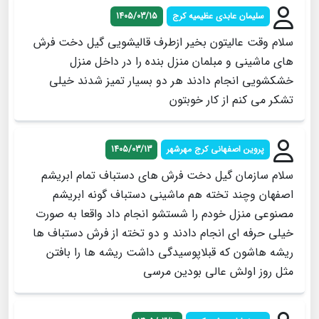
سلیمان عابدی عظیمیه کرج
1405/03/15
سلام وقت عالیتون بخیر ازطرف قالیشویی گیل دخت فرش
های ماشینی و مبلمان منزل بنده را در داخل منزل
خشکشویی انجام دادند هر دو بسیار تمیز شدند خیلی
تشکر می کنم از کار خوبتون
پروین اصفهانی کرج مهرشهر
1405/03/13
سلام سازمان گیل دخت فرش های دستباف تمام ابریشم
اصفهان وچند تخته هم ماشینی دستباف گونه ابریشم
مصنوعی منزل خودم را شستشو انجام داد واقعا به صورت
خیلی حرفه ای انجام دادند و دو تخته از فرش دستباف ها
ریشه هاشون که قبلاپوسیدگی داشت ریشه ها را بافتن
مثل روز اولش عالی بودین مرسی