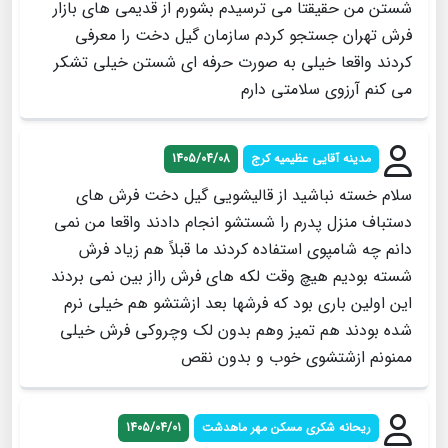
شستن من حقیقتا می ترسیدم بشورم از قدیمی های بازار
فرش تهران جستجو کردم سازمان گیل دخت را معرفی
کردند واقعا خیلی به صورت حرفه ای شستن خیلی تشکر
می کنم آرزوی سلامتی دارم
مدینه آقایی عظیمیه کرج
1405/04/08
سلام خسته نباشید از قالیشویی گیل دخت فرش های
دستباف منزل پدرم را شستشو انجام دادند واقعا من نمی
دانم چه شامپوی استفاده کردند ما قبلاً هم زیاد فرش
شسته بودیم هیچ وقت لکه های فرش رااز بین نمی بردند
این اولین باری بود که فرشها بعد ازشتشو هم خیلی نرم
شده بودند هم تمیز وهم بدون لک وچروکی فرش خیلی
ممنونم ازشتشوی خوب و بدون نقص
ریحانه شکری مسکن مهر ماهدشت
1405/04/01