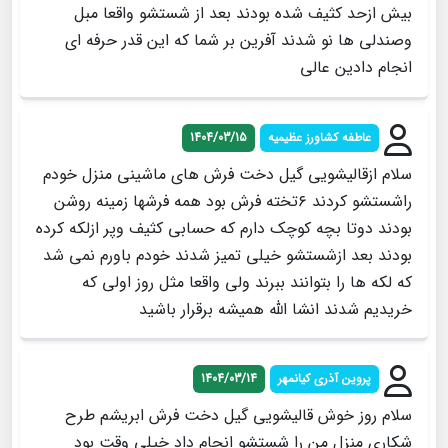
بیش ازحد کثیف شده بودند بعد از شستشو واقعا مبل
وصندلی ها نو شدند آفرین بر شما که این قدر حرفه ای
انجام دادین عالی
عاطفه کشاورز عظیمیه
1404/03/15
سلام ازقالیشویی گیل دخت فرش های ماشینی منزل خودم
راشستشو کردند ۶تخته فرش بود همه فرشها زمینه روشن
بودند دوتا بچه کوچک دارم که حسابی کثیف وپر ازلکه کرده
بودند بعد ازشستشو خیلی تمیز شدند خودم باورم نمی شد
که لکه ها را بتوانند ببرند ولی واقعا مثل روز اولی که
خریدیم شدند انشا الله همیشه برقرار باشید
پروین آذری کیانمهر
1404/03/14
سلام روز خوش قالیشویی گیل دخت فرش ابریشم طرح
شکاری منزل من را شستشو انجام داد خیلی وقت بود