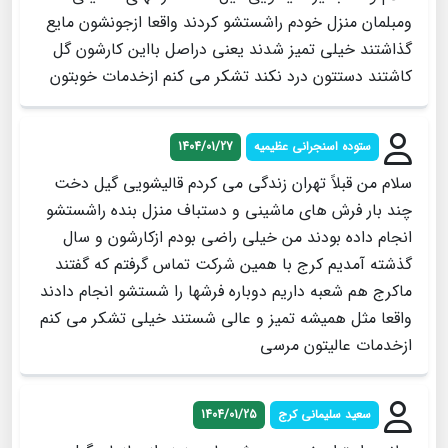
ومبلمان منزل خودم راشستشو کردند واقعا ازجونشون مایع
گذاشتند خیلی تمیز شدند یعنی دراصل بااین کارشون گل
کاشتند دستتون درد نکند تشکر می کنم ازخدمات خوبتون
ستوده اسنجرانی عظیمیه
1404/01/27
سلام من قبلاً تهران زندگی می کردم قالیشویی گیل دخت
چند بار فرش های ماشینی و دستباف منزل بنده راشستشو
انجام داده بودند من خیلی راضی بودم ازکارشون و سال
گذشته آمدیم کرج با همین شرکت تماس گرفتم که گفتند
ماکرج هم شعبه داریم دوباره فرشها را شستشو انجام دادند
واقعا مثل همیشه تمیز و عالی شستند خیلی تشکر می کنم
ازخدمات عالیتون مرسی
سعید سلیمانی کرج
1404/01/25