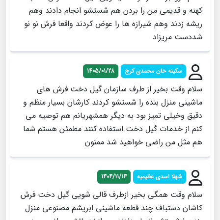
کهنه و قدیمی من را بردن هم شستشو انجام دادند وهم
ریشه زدند وهم شیرازه ها را عوض کردند واقعا فرش نو نو
شددست مریزاد
سکینه خان محمدی کرج
1405/01/28
سلام وقت بخیر از طرف سازمان گیل دخت فرش های
ماشینی منزل بنده را شستشو کردند کارشان بسیار منظم و
دقیق وخیلی تمیز بود به دیگر همشهریانم هم توصیه می
کنم از خدمات گیل دخت استفاده کنند مطمئن هستم شما
هم مثل من راضی خواهید شد ممنون
شهلا اسدی عظیمیه
1404/11/14
سلام وقت همگی بخیر ازطرف قالی شویی گیل دخت فرش
کاشان دستباف چند قطعه ماشینی ابریشم مصنوعی منزل