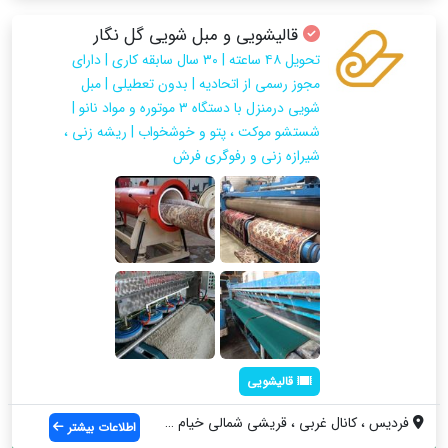
قالیشویی و مبل شویی گل نگار
تحویل ۴۸ ساعته | ۳۰ سال سابقه کاری | دارای
مجوز رسمی از اتحادیه | بدون تعطیلی | مبل
شویی درمنزل با دستگاه ۳ موتوره و مواد نانو |
شستشو موکت ، پتو و خوشخواب | ریشه زنی ،
شیرازه زنی و رفوگری فرش
قالیشویی
فردیس ، کانال غربی ، قریشی شمالی خیام شر...
اطلاعات بیشتر