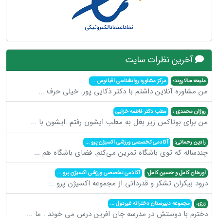
آخرین نظرات سایت
ملیحه سالاروند:
مرکز مشاوره روانشناسی اقیانوس
...
من مشاوره آنلاین داشتم با دکتر ذکایی پور. خیلی حرف
...
روژان محمدی :
مطب دکتر فاطمه خزایی
من برای بوتاکس زیر بغل به مطب ایشون رفتم .ایشون با
...
رادین رحمانی:
آکادمی تخصصی ورزشی اکسیژن پرو
...
چندساله که توی باشگاه تمرین می‌کنم. فضای باشگاه هم
...
اورهان کامل و حسین کامل:
آکادمی تخصصی ورزشی اکسیژن پرو
...
درود بیکران تشکر و قدردانی از مجموعه اکسیژن پرو
...
زری:
مجموعه دبیرستان دخترانه غیردول
...
دخترم با دوستش در مدرسه جان افرین درس می خوند . ما
...