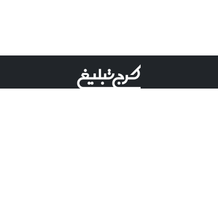
©کرج تبلیغ علامت تجاری ثبت شده در "اداره ثبت برند"
میباشد و هرگونه استفاده از این عنوان با پسوند و پیشوند قابل
پیگیری قضایی میباشد.
دارای نماد اعتبار 1 ستاره از مركز توسعه تجارت الكترونیكی
وزارت صنعت، معدن و تجارت.
مسئولیت آگهی های درج شده در این سایت بر عهده آگهی
دهنده می باشد.
تعرفه تبلیغات