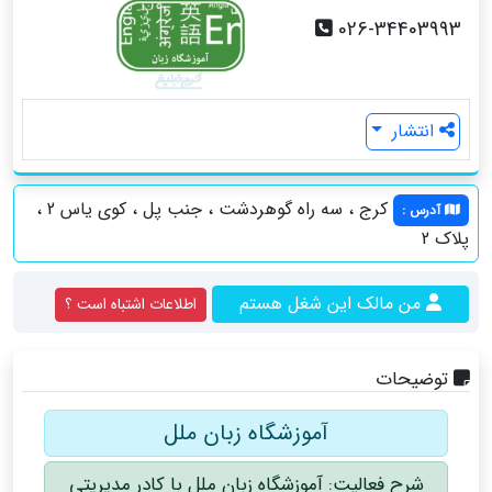
026-34403993
انتشار
کرج ، سه راه گوهردشت ، جنب پل ، کوی یاس 2 ،
آدرس
:
پلاک 2
من مالک این شغل هستم
اطلاعات اشتباه است ؟
توضیحات
آموزشگاه زبان ملل
شرح فعالیت: آموزشگاه زبان ملل با کادر مدیریتی