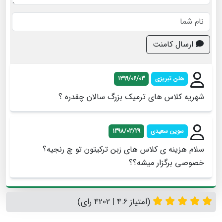
ارسال کامنت
هلن تبریزی
1399/06/03
شهریه کلاس های ترمیک بزرگ سالان چقدره ؟
سوین سعیدی
1398/03/29
سلام هزینه ی کلاس های زبن ترکیتون تو چ رنجیه؟
خصوصی برگزار میشه؟؟
(امتیاز 4.6 | 4202 رای)