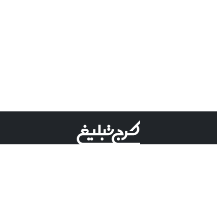
©کرج تبلیغ علامت تجاری ثبت شده در "اداره ثبت برند"
میباشد و هرگونه استفاده از این عنوان با پسوند و پیشوند قابل
پیگیری قضایی میباشد.
دارای نماد اعتبار 1 ستاره از مركز توسعه تجارت الكترونیكی
وزارت صنعت، معدن و تجارت.