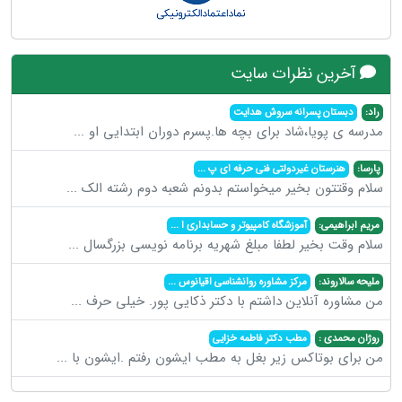
آخرین نظرات سایت
راد:
دبستان پسرانه سروش هدایت
مدرسه ی پویا،شاد برای بچه ها.پسرم دوران ابتدایی او
...
پارسا:
هنرستان غیردولتی فنی حرفه ای پ
...
سلام وقتتون بخیر میخواستم بدونم شعبه دوم رشته الک
...
مریم ابراهیمی:
آموزشگاه کامپیوتر و حسابداری ا
...
سلام وقت بخیر لطفا مبلغ شهریه برنامه نویسی بزرگسال
...
ملیحه سالاروند:
مرکز مشاوره روانشناسی اقیانوس
...
من مشاوره آنلاین داشتم با دکتر ذکایی پور. خیلی حرف
...
روژان محمدی :
مطب دکتر فاطمه خزایی
من برای بوتاکس زیر بغل به مطب ایشون رفتم .ایشون با
...