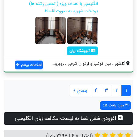
انگلیسی با اهداف ویژه ( تمامی رشته ها)
پرداخت شهریه به صورت اقساط
آموزشگاه زبان
گلشهر ، بین کوکب و ارغوان شرقی ، روبروی ...
اطلاعات بیشتر
1
2
3
4
بعدی »
31 مورد یافت شد
افزودن شغل شما به لیست مکالمه زبان انگلیسی
(امتیاز 4.8 | 2997 رای)