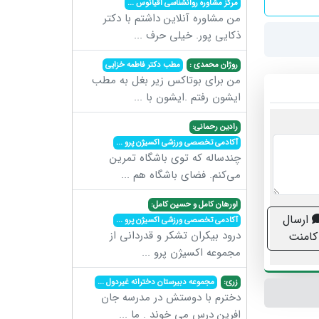
مرکز مشاوره روانشناسی اقیانوس
...
من مشاوره آنلاین داشتم با دکتر
ذکایی پور. خیلی حرف
...
روژان محمدی :
مطب دکتر فاطمه خزایی
من برای بوتاکس زیر بغل به مطب
ایشون رفتم .ایشون با
...
رادین رحمانی:
آکادمی تخصصی ورزشی اکسیژن پرو
...
چندساله که توی باشگاه تمرین
می‌کنم. فضای باشگاه هم
...
اورهان کامل و حسین کامل:
ارسال
آکادمی تخصصی ورزشی اکسیژن پرو
...
درود بیکران تشکر و قدردانی از
کامنت
مجموعه اکسیژن پرو
...
زری:
مجموعه دبیرستان دخترانه غیردول
...
دخترم با دوستش در مدرسه جان
افرین درس می خوند . ما
...