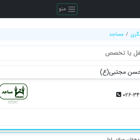
منو
گری
مساجد
حسن مجتبی(ع)
026-3
هقان ویلای اول