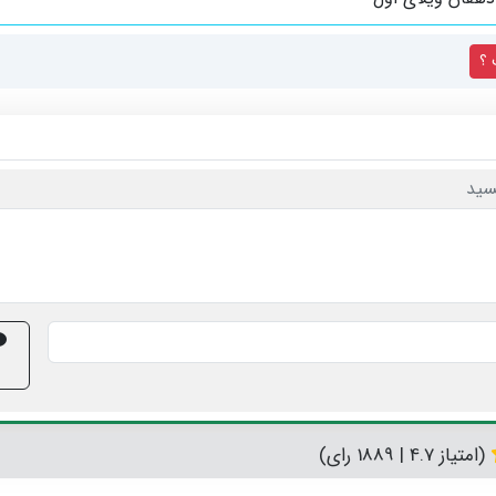
 ؟
سید
(امتیاز 4.7 | 1889 رای)