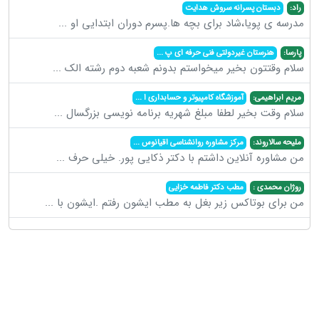
راد:
دبستان پسرانه سروش هدایت
مدرسه ی پویا،شاد برای بچه ها.پسرم دوران ابتدایی او
...
پارسا:
هنرستان غیردولتی فنی حرفه ای پ
...
سلام وقتتون بخیر میخواستم بدونم شعبه دوم رشته الک
...
مریم ابراهیمی:
آموزشگاه کامپیوتر و حسابداری ا
...
سلام وقت بخیر لطفا مبلغ شهریه برنامه نویسی بزرگسال
...
ملیحه سالاروند:
مرکز مشاوره روانشناسی اقیانوس
...
من مشاوره آنلاین داشتم با دکتر ذکایی پور. خیلی حرف
...
روژان محمدی :
مطب دکتر فاطمه خزایی
من برای بوتاکس زیر بغل به مطب ایشون رفتم .ایشون با
...