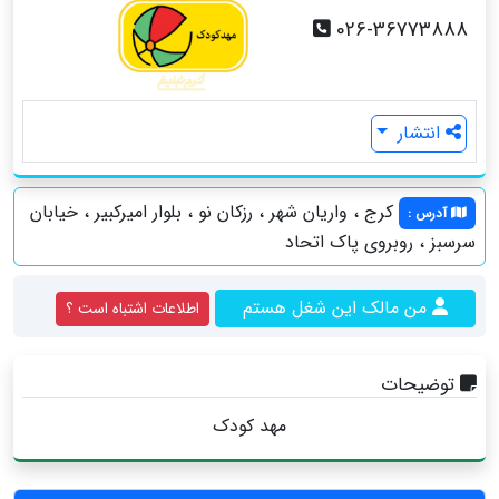
026-36773888
انتشار
کرج ، واريان شهر ، رزكان نو ، بلوار اميركبير ، خيابان
آدرس
:
سرسبز ، روبروي پاك اتحاد
من مالک این شغل هستم
اطلاعات اشتباه است ؟
توضیحات
مهد کودک