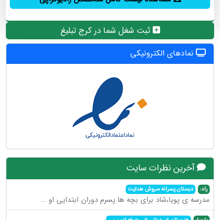
ثبت شغل شما در کرج تبلیغ
نمادهای الکترونیکی
آخرین نظرات سایت
راد:
دبستان پسرانه سروش هدایت
مدرسه ی پویا،شاد برای بچه ها.پسرم دوران ابتدایی او
...
پارسا:
هنرستان غیردولتی فنی حرفه ای پ
...