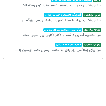
سلام وقتتون بخیر میخواستم بدونم شعبه دوم رشته الک
...
مریم ابراهیمی:
آموزشگاه کامپیوتر و حسابداری ا
...
سلام وقت بخیر لطفا مبلغ شهریه برنامه نویسی بزرگسال
...
ملیحه سالاروند:
مرکز مشاوره روانشناسی اقیانوس
...
من مشاوره آنلاین داشتم با دکتر ذکایی پور. خیلی حرف
...
روژان محمدی :
مطب دکتر فاطمه خزایی
من برای بوتاکس زیر بغل به مطب ایشون رفتم .ایشون با
...