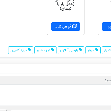
(حمل بار با
نیسان)
ر
گوهردشت
 بار
اتوبار
باربری آنلاین
کرایه خاور
کرایه کامیون
سید