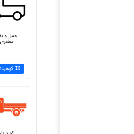
حمل و نق
مظفری
گوهرد
کورد بار