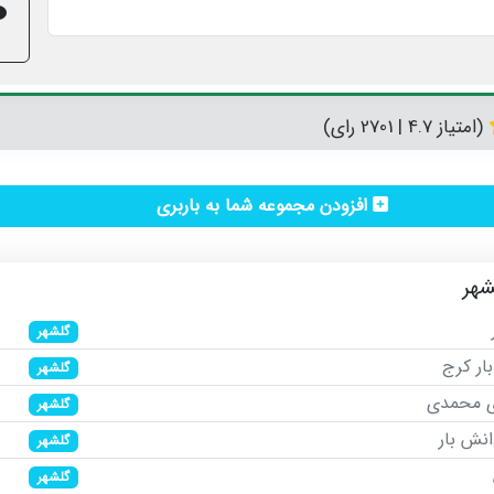
(امتیاز 4.7 | 2701 رای)
افزودن مجموعه شما به باربری
شهر
گلشهر
بار کرج
گلشهر
ری محمدی
گلشهر
انش بار
گلشهر
گلشهر