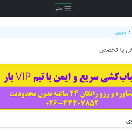
منو
باربری
وی