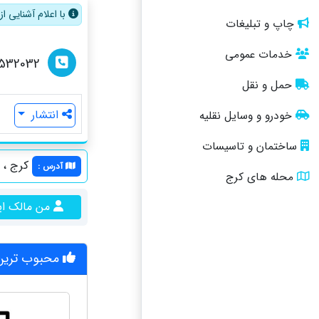
با اعلام آشنایی 
چاپ و تبلیغات
خدمات عمومی
532032
حمل و نقل
انتشار
خودرو و وسایل نقلیه
ساختمان و تاسیسات
کرج ، گل
آدرس
:
محله های کرج
من مالک ا
محبوب ترین 