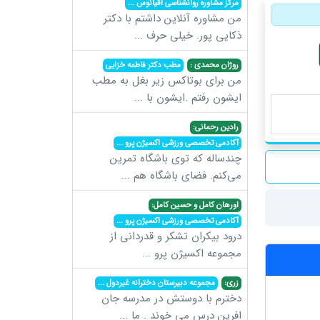
مرکز مشاوره روانشناسی اقیانوس
...
من مشاوره آنلاین داشتم با دکتر
ذکایی پور. خیلی حرف
...
روژان محمدی :
مطب دکتر فاطمه خزایی
من برای بوتاکس زیر بغل به مطب
ایشون رفتم .ایشون با
...
رادین رحمانی:
آکادمی تخصصی ورزشی اکسیژن پرو
...
چندساله که توی باشگاه تمرین
می‌کنم. فضای باشگاه هم
...
اورهان کامل و حسین کامل:
آکادمی تخصصی ورزشی اکسیژن پرو
...
درود بیکران تشکر و قدردانی از
مجموعه اکسیژن پرو
...
زری:
مجموعه دبیرستان دخترانه غیردول
...
دخترم با دوستش در مدرسه جان
افرین درس می خوند . ما
...