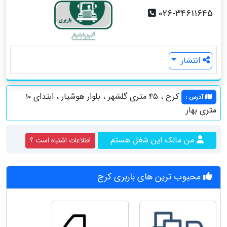
026-34611645
انتشار
کرج ، ٤٥ متري گلشهر ، بلوار هوشيار ، ابتداي ١٠
آدرس
:
متري بهار
من مالک این شغل هستم
اطلاعات اشتباه است ؟
محبوب ترین های باربری کرج