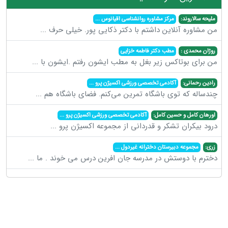
ملیحه سالاروند:
مرکز مشاوره روانشناسی اقیانوس
...
من مشاوره آنلاین داشتم با دکتر ذکایی پور. خیلی حرف
...
روژان محمدی :
مطب دکتر فاطمه خزایی
من برای بوتاکس زیر بغل به مطب ایشون رفتم .ایشون با
...
رادین رحمانی:
آکادمی تخصصی ورزشی اکسیژن پرو
...
چندساله که توی باشگاه تمرین می‌کنم. فضای باشگاه هم
...
اورهان کامل و حسین کامل:
آکادمی تخصصی ورزشی اکسیژن پرو
...
درود بیکران تشکر و قدردانی از مجموعه اکسیژن پرو
...
زری:
مجموعه دبیرستان دخترانه غیردول
...
دخترم با دوستش در مدرسه جان افرین درس می خوند . ما
...