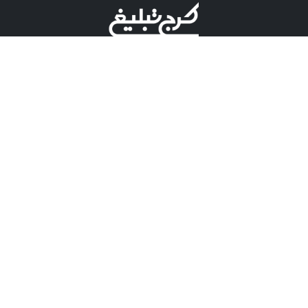
©کرج تبلیغ علامت تجاری ثبت شده در "اداره ثبت برند"
میباشد و هرگونه استفاده از این عنوان با پسوند و پیشوند قابل
پیگیری قضایی میباشد.
دارای نماد اعتبار 1 ستاره از مركز توسعه تجارت الكترونیكی
وزارت صنعت، معدن و تجارت.
مسئولیت آگهی های درج شده در این سایت بر عهده آگهی
دهنده می باشد.
تعرفه تبلیغات
پنل کاربری
تماس با کرج تبلیغ