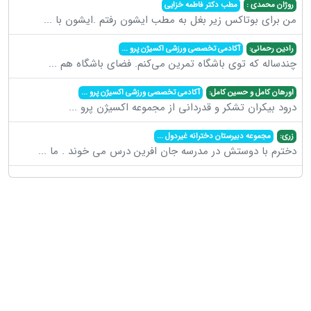
روژان محمدی :
مطب دکتر فاطمه خزایی
من برای بوتاکس زیر بغل به مطب ایشون رفتم .ایشون با
...
رادین رحمانی:
آکادمی تخصصی ورزشی اکسیژن پرو
...
چندساله که توی باشگاه تمرین می‌کنم. فضای باشگاه هم
...
اورهان کامل و حسین کامل:
آکادمی تخصصی ورزشی اکسیژن پرو
...
درود بیکران تشکر و قدردانی از مجموعه اکسیژن پرو
...
زری:
مجموعه دبیرستان دخترانه غیردول
...
دخترم با دوستش در مدرسه جان افرین درس می خوند . ما
...