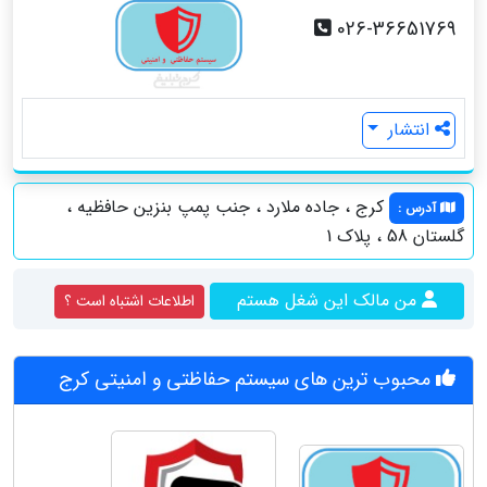
026-36651769
انتشار
کرج ، جاده ملارد ، جنب پمپ بنزین حافظیه ،
آدرس
:
گلستان 58 ، پلاک 1
من مالک این شغل هستم
اطلاعات اشتباه است ؟
محبوب ترین های سیستم حفاظتی و امنیتی کرج