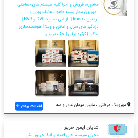
مشاوره، فروش و اجرا کلیه سیستم های حفاظتی
| دوربین مدار بسته داهوا ، هایک ویژن ،
برایتون ، Imou | بازیابی پسورد DVR و NVR |
دزدگیر های منزل و اماکن و ویلا | هوشمندسازی
اماکن | کرکره برقی | جک درب و ...
مهرویلا ، درختی ، مابین میدان مادر و سه ...
اطلاعات بیشتر
شایان ایمن حریق
مجری سیستم های اعلام و اطفا حریق آتش