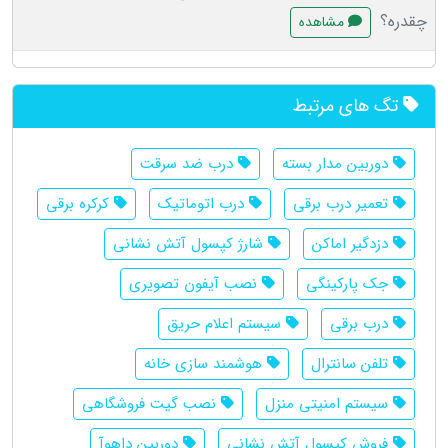
چقدره؟
مشاهده
تگ های مرتبط
دوربین مدار بسته
درب ضد سرقت
تعمیر درب برقی
درب اتوماتیک
کرکره برقی
دزدگیر اماکن
شارژ کپسول آتش نشانی
جک پارکینگی
نصب آیفون تصویری
درب برقی
سیستم اعلام حریق
تلفن سانترال
هوشمند سازی خانه
سیستم امنیتی منزل
نصب گیت فروشگاهی
فروش کپسول آتش نشانی
دوربین داهوآ