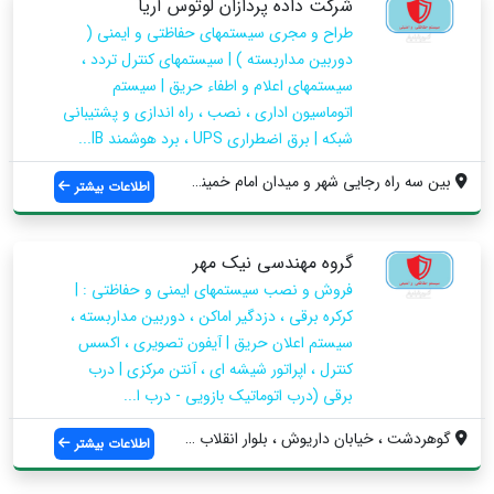
شرکت داده پردازان لوتوس آریا
طراح و مجری سیستمهای حفاظتی و ایمنی (
دوربین مداربسته ) | سیستمهای کنترل تردد ،
سیستمهای اعلام و اطفاء حریق | سیستم
اتوماسیون اداری ، نصب ، راه اندازی و پشتیبانی
شبکه | برق اضطراری UPS ، برد هوشمند IB...
بین سه راه رجایی شهر و میدان امام خمینی ...
اطلاعات بیشتر
گروه مهندسی نیک مهر
فروش و نصب سیستمهای ایمنی و حفاظتی : |
کرکره برقی ، دزدگیر اماکن ، دوربین مداربسته ،
سیستم اعلان حریق | آیفون تصویری ، اکسس
کنترل ، اپراتور شیشه ای ، آنتن مرکزی | درب
برقی (درب اتوماتیک بازویی - درب ا...
گوهردشت ، خیابان داریوش ، بلوار انقلاب ،...
اطلاعات بیشتر