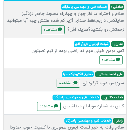
صادقی :
خدمات فنی و مهندسی پاسارگاد
سلام و احترام ما فاز چهار و چهارراه مسجد جامع دزدگیز
سایلکس داریم.فقط صدای آژیر کم شده علتش چیه آیا میتوانید
زحمتش رو بکشید؟هزینه اش؟
مشاهده
غفاری :
شرکت ایرانیان فروغ افق
تمیز بودن خیلی مهم که راضی بودم از تیم نصبتون
مشاهده
علی احمد رحمتی :
صنایع الکترونیک سها
سرویس درب کرکره ای
مشاهده
بابک مختاری :
خدمات فنی و مهندسی پاسارگاد
کاش یه شماره موبایلم میذاشتین
مشاهده
رادفر :
خدمات فنی و مهندسی پاسارگاد
سلام وقت به خیر قیمت آيفون تصويري با کیفیت خوب حدودا