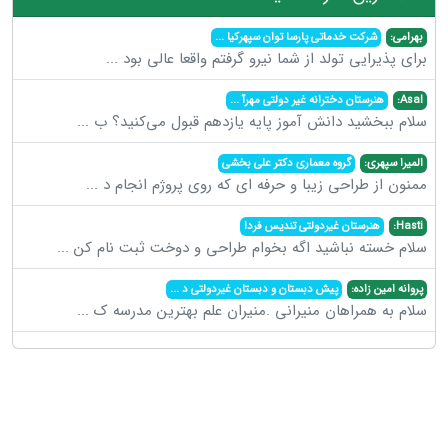
بهرامی:
شرکت خدماتی پارسا توان سپهرکیا
...
برای پذیرایی تولد از شما نیرو گرفتم واقعا عالی بود
...
Asal:
هنرستان دخترانه غیر دولتی مهرآ
...
سلام ببخشید دانش آموز پایه یازدهم قبول می‌کنید؟ ب
...
المیرا سپهری:
گروه معماری دکتر علی بخشی
ممنون از طراحی زیبا و حرفه ای که روی پروژم انجام د
...
Hasti:
هنرستان غیردولتی تندیس فردا
سلام خسته نباشید اگه بخوام طراحی و دوخت ثبت نام کن
...
پروانه امین زاده:
پیش دبستان و دبستان غیردولتی د
...
سلام به همراهان منیرانی .منیران علم بهترین مدرسه ک
...