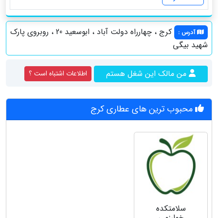
کرج ، چهارراه دولت آباد ، ابوسعید 20 ، روبروی پارک
آدرس
:
شهید بیگی
من مالک این شغل هستم
اطلاعات اشتباه است ؟
محبوب ترین های عطاری کرج
سلامتکده
خوارزمی