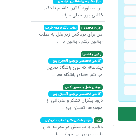
مرکز مشاوره روانشناسی اقیانوس
...
من مشاوره آنلاین داشتم با دکتر
ذکایی پور. خیلی حرف
...
روژان محمدی :
مطب دکتر فاطمه خزایی
من برای بوتاکس زیر بغل به مطب
ایشون رفتم .ایشون با
...
رادین رحمانی:
آکادمی تخصصی ورزشی اکسیژن پرو
...
چندساله که توی باشگاه تمرین
می‌کنم. فضای باشگاه هم
...
اورهان کامل و حسین کامل:
آکادمی تخصصی ورزشی اکسیژن پرو
...
درود بیکران تشکر و قدردانی از
مجموعه اکسیژن پرو
...
زری:
مجموعه دبیرستان دخترانه غیردول
...
دخترم با دوستش در مدرسه جان
افرین درس می خوند . ما
...