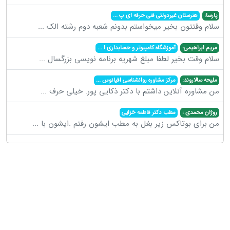
پارسا:
هنرستان غیردولتی فنی حرفه ای پ
...
سلام وقتتون بخیر میخواستم بدونم شعبه دوم رشته الک
...
مریم ابراهیمی:
آموزشگاه کامپیوتر و حسابداری ا
...
سلام وقت بخیر لطفا مبلغ شهریه برنامه نویسی بزرگسال
...
ملیحه سالاروند:
مرکز مشاوره روانشناسی اقیانوس
...
من مشاوره آنلاین داشتم با دکتر ذکایی پور. خیلی حرف
...
روژان محمدی :
مطب دکتر فاطمه خزایی
من برای بوتاکس زیر بغل به مطب ایشون رفتم .ایشون با
...