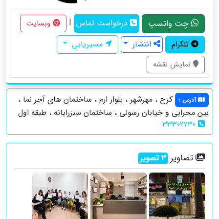
|
چت واتسپ
درخواست تماس
وبسایت
انتشار
مسیریابی
تلگرام
نمایش نقشه
کرج ، مهرشهر ، بلوار ارم ، ساختمان های آجر نما ،
آدرس
:
بین محرابی و خیابان رسولی ، ساختمان سبزرایانه ، طبقه اول
33302730
تصاویر
3
تصویر