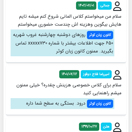
جمالی
1402/07/01
سلام من میخواستم کلاس المانی شروع کنم میشه تایم
هایش بیگوین وهزینه اش چندست حضوری میخواستم
روزهای دوشنبه چهارشنبه غروب شهریه
کانون زبان کوثر
650 جهت اطلاعات بیشتر با شماره xxxxx730 تماس
بگیرید. ممنون کانون زبان کوثر
امیررضا فلاح دوقوز
1401/07/12
سلام.برای کلاس خصوصی هزینش چقدره؟ خیلی ممنون
میشم راهنمایی کنید
درود. بستگی به سطح شما داره
کانون زبان کوثر
هلن
1399/10/27