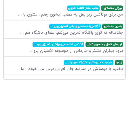
روژان محمدی :
مطب دکتر فاطمه خزایی
من برای بوتاکس زیر بغل به مطب ایشون رفتم .ایشون با
...
رادین رحمانی:
آکادمی تخصصی ورزشی اکسیژن پرو
...
چندساله که توی باشگاه تمرین می‌کنم. فضای باشگاه هم
...
اورهان کامل و حسین کامل:
آکادمی تخصصی ورزشی اکسیژن پرو
...
درود بیکران تشکر و قدردانی از مجموعه اکسیژن پرو
...
زری:
مجموعه دبیرستان دخترانه غیردول
...
دخترم با دوستش در مدرسه جان افرین درس می خوند . ما
...