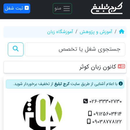
منو
ثبت شغل
آموزش و پژوهش
آموزشگاه زبان
کانون زبان کوثر
با اعلام آشنایی از طریق سایت
کرج تبلیغ
از تخفیف برخوردار شوید.
026-33302730
09125603414
09038778122