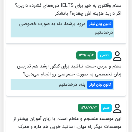
سلام وقتتون به خیر برای IELTS دوره‌های فشرده دارین؟
اگر دارید هزینه اش چقدره؟ باتشکر
درود برشما، بله به صورت خصوصی
کانون زبان کوثر
درخدمتیم
انعامی
1399/10/14
سلام و عرض خسته نباشید برای کنکور ارشد هم تدریس
زبان تخصصی به صورت خصوصی رو انجام می‌دین؟
بله، درخدمتیم
کانون زبان کوثر
صنم
1398/07/02
این موسسه منسجم و منظم است. با زبان آموزان بیشتر از
موسسات دیگر راه میان. اساتید خوبی هم داره و مدرک