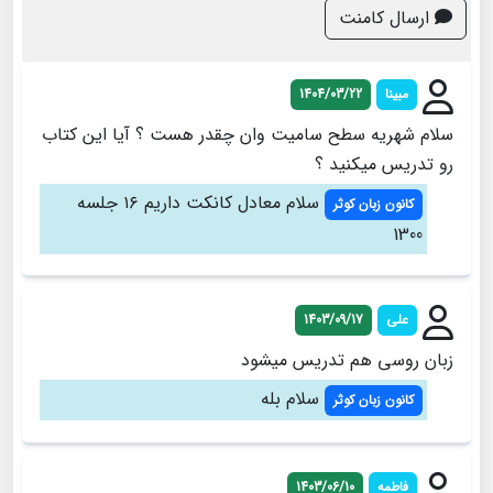
ارسال کامنت
مبینا
1404/03/22
سلام شهریه سطح سامیت وان چقدر هست ؟ آیا این کتاب
رو تدریس میکنید ؟
سلام معادل کانکت داریم ۱۶ جلسه
کانون زبان کوثر
1300
علی
1403/09/17
زبان روسی هم تدریس میشود
سلام بله
کانون زبان کوثر
فاطمه
1403/06/10