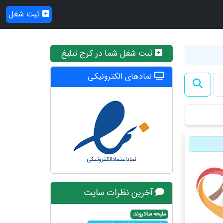
ثبت شغل
ثبت شغل شما در کرج تبلیغ
نمادهای الکترونیکی
آخرین نظرات سایت
ملیحه سالاروند: