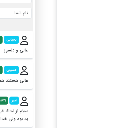
یحیایی
8
عالی و دلسوز
حسینی
9
عالی هستند هم 
امیر
1/19
سلام از لحاظ ق
بد بود ولی خد