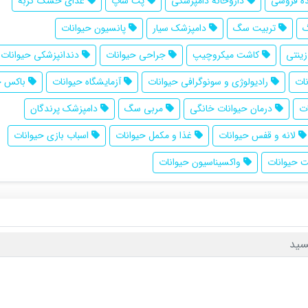
ه فروشی
داروخانه دامپزشکی
پت شاپ
غذای خشک گربه
تربیت سگ
دامپزشک سیار
پانسیون حیوانات
ینتی
کاشت میکروچیپ
جراحی حیوانات
دندانپزشکی حیوانات
ات
رادیولوژی و سونوگرافی حیوانات
آزمایشگاه حیوانات
باکس ح
ات
درمان حیوانات‌ خانگی
مربی سگ
دامپزشک پرندگان
لانه و قفس حیوانات
غذا و مکمل حیوانات
اسباب بازی حیوانات
 حیوانات
واکسیناسیون حیوانات
سید