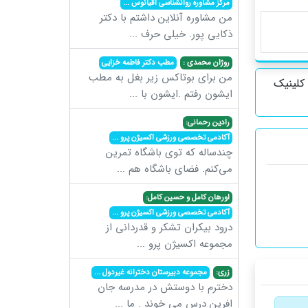
مرکز مشاوره روانشناسی اقیانوس
...
من مشاوره آنلاین داشتم با دکتر
ذکایی پور. خیلی حرف
...
روژان محمدی :
مطب دکتر فاطمه خزایی
من برای بوتاکس زیر بغل به مطب
کلینیک
ایشون رفتم .ایشون با
...
رادین رحمانی:
آکادمی تخصصی ورزشی اکسیژن پرو
...
چندساله که توی باشگاه تمرین
می‌کنم. فضای باشگاه هم
...
اورهان کامل و حسین کامل:
آکادمی تخصصی ورزشی اکسیژن پرو
...
درود بیکران تشکر و قدردانی از
مجموعه اکسیژن پرو
...
زری:
مجموعه دبیرستان دخترانه غیردول
...
دخترم با دوستش در مدرسه جان
افرین درس می خوند . ما
...