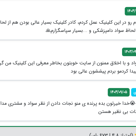
1403/
م رو در این کلینیک عمل کردم، کادر کلینیک بسیار عالی بودن هم از لحا
 لحاظ سواد دامپزشکی و ...بسیار سپاسگزارم🙏
1403/0
واد و با اخلاق ممنون از سایت خوبتون بخاطر معرفی این کلینیک من گر
یدا کردمو بردم پیششون عالی بود
ی
1403/09/05
خدا خیرتون بده پرنده ی منو نجات دادن از نظر سواد و مشتری مدا
نات بی نظیر هستن
(امتیاز 4.8 | 673 رای)