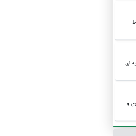
ظ
به ای
ری و