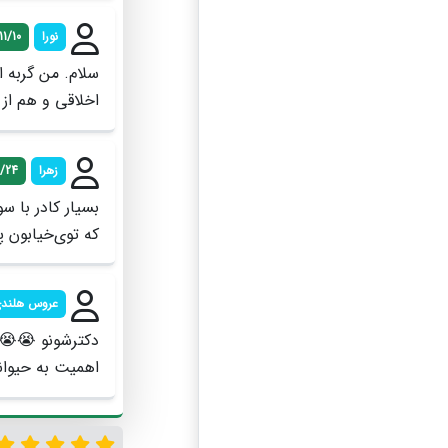
نورا
11/10
سلام. من گربه ا
اخلاقی و هم از
زهرا
9/24
بسیار کادر با س
که توی‌خیابون پ
عروس هلند
دکترشونو 😭😭
اهمیت به حیوا