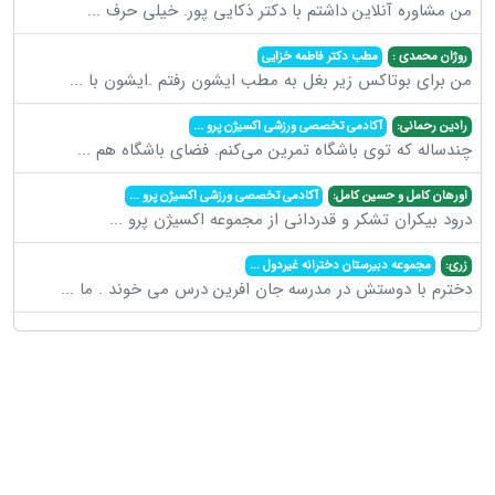
من مشاوره آنلاین داشتم با دکتر ذکایی پور. خیلی حرف
...
روژان محمدی :
مطب دکتر فاطمه خزایی
من برای بوتاکس زیر بغل به مطب ایشون رفتم .ایشون با
...
رادین رحمانی:
آکادمی تخصصی ورزشی اکسیژن پرو
...
چندساله که توی باشگاه تمرین می‌کنم. فضای باشگاه هم
...
اورهان کامل و حسین کامل:
آکادمی تخصصی ورزشی اکسیژن پرو
...
درود بیکران تشکر و قدردانی از مجموعه اکسیژن پرو
...
زری:
مجموعه دبیرستان دخترانه غیردول
...
دخترم با دوستش در مدرسه جان افرین درس می خوند . ما
...