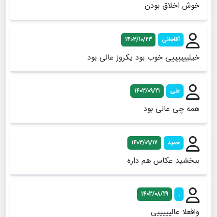
خوش اخلاق بودن
آقاجانی
1403/10/23
خیلییییییی خوب بود یکروز عالی بود
علی
1403/09/21
همه چی عالی بود
حمید
1403/09/17
ببخشید عکاس هم داره
1403/08/29
.
واقعلا عالیییییی