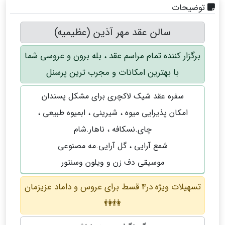
توضیحات
سالن عقد مهر آذین (عظیمیه)
برگزار کننده تمام مراسم عقد ، بله برون و عروسی شما
با بهترین امکانات و مجرب ترین پرسنل
سفره عقد شیک لاکچری برای مشکل پسندان
امکان پذیرایی میوه ، شیرینی ، ابمیوه طبیعی ،
چای.نسکافه ، ناهار.شام
شمع آرایی ، گل آرایی.مه مصنوعی
موسیقی دف زن و ویلون وسنتور
تسهیلات ویژه در4 قسط برای عروس و داماد عزیزمان
👫👫