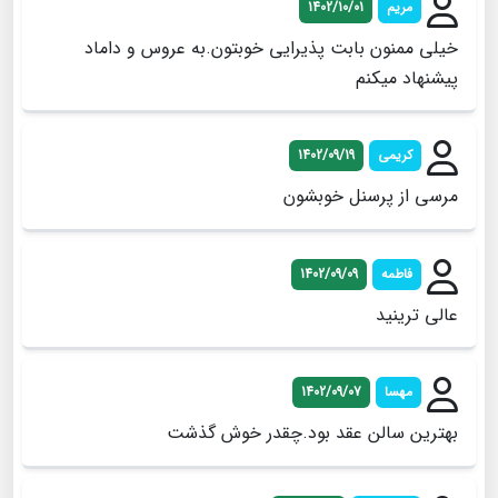
مریم
1402/10/01
خیلی ممنون بابت پذیرایی خوبتون.به عروس و داماد
پیشنهاد میکنم
کریمی
1402/09/19
مرسی از پرسنل خوبشون
فاطمه
1402/09/09
عالی ترینید
مهسا
1402/09/07
بهترین سالن عقد بود.چقدر خوش گذشت