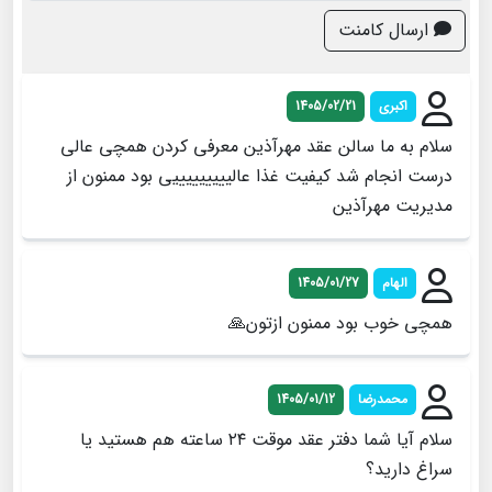
ارسال کامنت
اکبری
1405/02/21
سلام به ما سالن عقد مهرآذین معرفی کردن همچی عالی
درست انجام شد کیفیت غذا عالیییییییییی بود ممنون از
مدیریت مهرآذین
الهام
1405/01/27
همچی خوب بود ممنون ازتون🙏
محمدرضا
1405/01/12
سلام آیا شما دفتر عقد موقت ‌۲۴ ساعته هم هستید یا
سراغ دارید؟