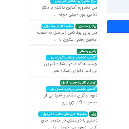
مرکز مشاوره روانشناسی اقیانوس
...
من مشاوره آنلاین داشتم با دکتر
ذکایی پور. خیلی حرف
...
روژان محمدی :
مطب دکتر فاطمه خزایی
من برای بوتاکس زیر بغل به مطب
ایشون رفتم .ایشون با
...
رادین رحمانی:
آکادمی تخصصی ورزشی اکسیژن پرو
...
چندساله که توی باشگاه تمرین
می‌کنم. فضای باشگاه هم
...
اورهان کامل و حسین کامل:
آکادمی تخصصی ورزشی اکسیژن پرو
...
درود بیکران تشکر و قدردانی از
مجموعه اکسیژن پرو
...
زری:
مجموعه دبیرستان دخترانه غیردول
...
دخترم با دوستش در مدرسه جان
افرین درس می خوند . ما
...