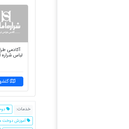
آکادمی طر
لباس شراره ا
گلشهر
خدمات:
دوخ
آموزش دوخت ما