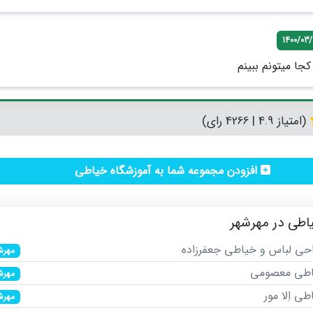
1400/03/
کجا میتونم ببینم
(امتیاز 4.9 | 4266 رای)
افزودن مجموعه شما به آموزشگاه خیاطی
اطی در مهرشهر
احی لباس و خیاطی جعفرزاده
مهرش
اطی معصومی
مهرش
ی اِلا مور
مهرش