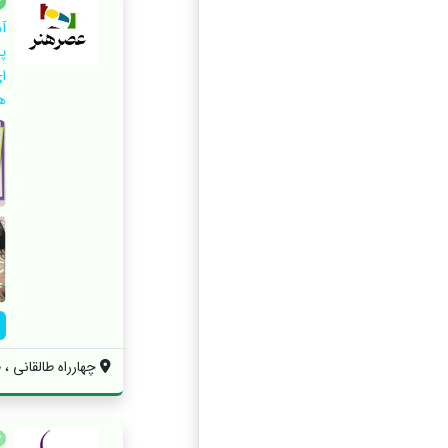
پ
ا
ه
چهارراه طالقانی ،