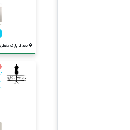
بعد از پارک منظریه بین گ
آ
ض
د