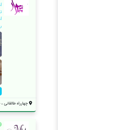
آ
ت
ر
چهارراه طالقانی ، ط