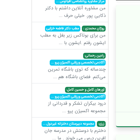
مرکز مشاوره روانشناسی اقیانوس
...
من مشاوره آنلاین داشتم با دکتر
ذکایی پور. خیلی حرف
...
روژان محمدی :
مطب دکتر فاطمه خزایی
من برای بوتاکس زیر بغل به مطب
ایشون رفتم .ایشون با
...
رادین رحمانی:
آکادمی تخصصی ورزشی اکسیژن پرو
...
چندساله که توی باشگاه تمرین
می‌کنم. فضای باشگاه هم
...
اورهان کامل و حسین کامل:
آکادمی تخصصی ورزشی اکسیژن پرو
...
درود بیکران تشکر و قدردانی از
مجموعه اکسیژن پرو
...
زری:
مجموعه دبیرستان دخترانه غیردول
...
دخترم با دوستش در مدرسه جان
افرین درس می خوند . ما
...