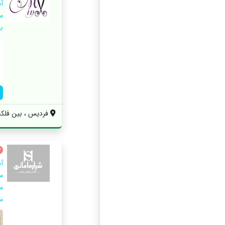
آ
م
ب
فردیس ، بین فلکه 3 و 4 ، بین خیابان 34 و
آ
م
م
م