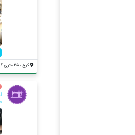
کرج ، ۴۵ متری گلشهر ، ابتدای بلوار پونه ...
آ
ط