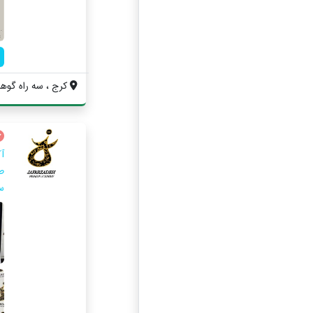
کرج ، سه راه گوهر
آ
ط
س