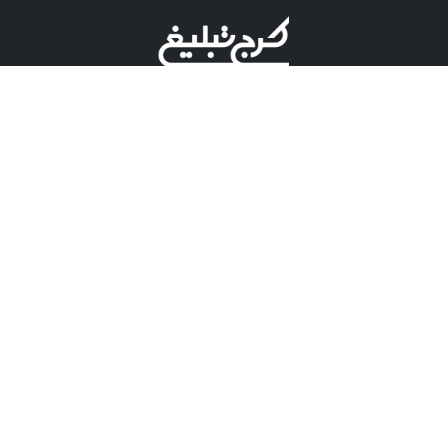
©کرج تبلیغ علامت تجاری ثبت شده در "اداره ثبت برند"
میباشد و هرگونه استفاده از این عنوان با پسوند و پیشوند قابل
پیگیری قضایی میباشد.
دارای نماد اعتبار 1 ستاره از مركز توسعه تجارت الكترونیكی
وزارت صنعت، معدن و تجارت.
مسئولیت آگهی های درج شده در این سایت بر عهده آگهی
دهنده می باشد.
تعرفه تبلیغات
پنل کاربری
تماس با کرج تبلیغ