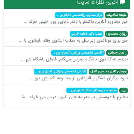
آخرین نظرات سایت
ملیحه سالاروند:
مرکز مشاوره روانشناسی اقیانوس
...
من مشاوره آنلاین داشتم با دکتر ذکایی پور. خیلی حرف
...
روژان محمدی :
مطب دکتر فاطمه خزایی
من برای بوتاکس زیر بغل به مطب ایشون رفتم .ایشون با
...
رادین رحمانی:
آکادمی تخصصی ورزشی اکسیژن پرو
...
چندساله که توی باشگاه تمرین می‌کنم. فضای باشگاه هم
...
اورهان کامل و حسین کامل:
آکادمی تخصصی ورزشی اکسیژن پرو
...
درود بیکران تشکر و قدردانی از مجموعه اکسیژن پرو
...
زری:
مجموعه دبیرستان دخترانه غیردول
...
دخترم با دوستش در مدرسه جان افرین درس می خوند . ما
...