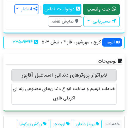
|
چت واتسپ
درخواست تماس
انتشار
مسیریابی
نمایش نقشه
کرج ، مهرشهر ، فاز ۴ ، نبش ۵۰۳
33509394
آدرس
:
توضیحات
لابراتوار پروتزهای دندانی اسماعیل آقاپور
خدمات ترمیم و ساخت انواع دندان‌های مصنوعی ژله ای
اکریلی فلزی
خدمات:
پروتز دندان
اوردنچر
روکش زیرکونیا