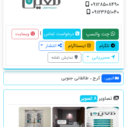
09128508490
09123651040
|
چت واتسپ
درخواست تماس
وبسایت
انتشار
تلگرام
اینستاگرام
مسیریابی
نمایش نقشه
کرج ، طالقانی جنوبی
آدرس
:
تصاویر
8
تصویر