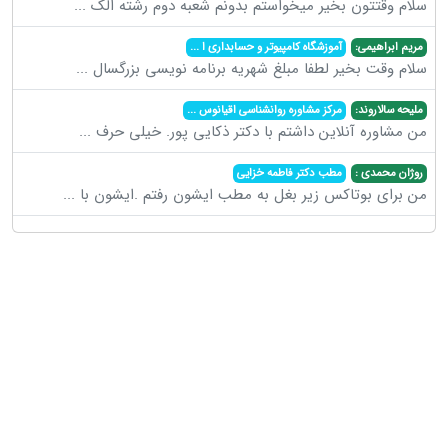
سلام وقتتون بخیر میخواستم بدونم شعبه دوم رشته الک
...
مریم ابراهیمی:
آموزشگاه کامپیوتر و حسابداری ا
...
سلام وقت بخیر لطفا مبلغ شهریه برنامه نویسی بزرگسال
...
ملیحه سالاروند:
مرکز مشاوره روانشناسی اقیانوس
...
من مشاوره آنلاین داشتم با دکتر ذکایی پور. خیلی حرف
...
روژان محمدی :
مطب دکتر فاطمه خزایی
من برای بوتاکس زیر بغل به مطب ایشون رفتم .ایشون با
...