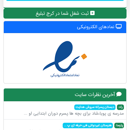
ثبت شغل شما در کرج تبلیغ
نمادهای الکترونیکی
آخرین نظرات سایت
راد:
دبستان پسرانه سروش هدایت
مدرسه ی پویا،شاد برای بچه ها.پسرم دوران ابتدایی او
...
پارسا:
هنرستان غیردولتی فنی حرفه ای پ
...