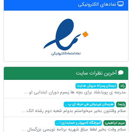
نمادهای الکترونیکی
آخرین نظرات سایت
راد:
دبستان پسرانه سروش هدایت
مدرسه ی پویا،شاد برای بچه ها.پسرم دوران ابتدایی او
...
پارسا:
هنرستان غیردولتی فنی حرفه ای پ
...
سلام وقتتون بخیر میخواستم بدونم شعبه دوم رشته الک
...
مریم ابراهیمی:
آموزشگاه کامپیوتر و حسابداری ا
...
سلام وقت بخیر لطفا مبلغ شهریه برنامه نویسی بزرگسال
...