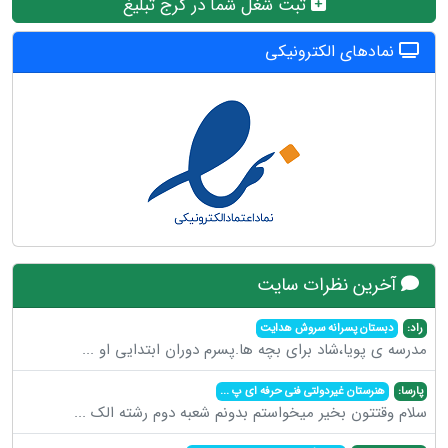
ثبت شغل شما در کرج تبلیغ
نمادهای الکترونیکی
آخرین نظرات سایت
راد:
دبستان پسرانه سروش هدایت
مدرسه ی پویا،شاد برای بچه ها.پسرم دوران ابتدایی او
...
پارسا:
هنرستان غیردولتی فنی حرفه ای پ
...
سلام وقتتون بخیر میخواستم بدونم شعبه دوم رشته الک
...