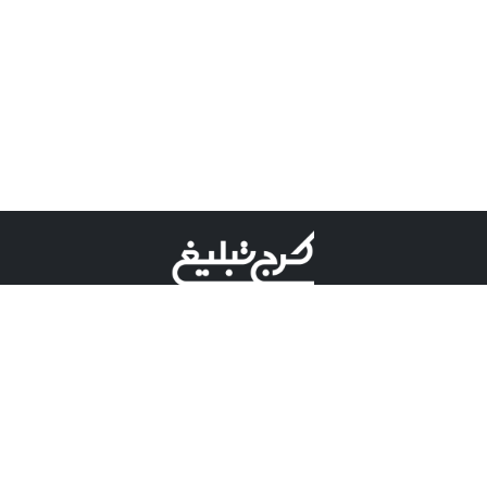
©کرج تبلیغ علامت تجاری ثبت شده در "اداره ثبت برند"
میباشد و هرگونه استفاده از این عنوان با پسوند و پیشوند قابل
پیگیری قضایی میباشد.
دارای نماد اعتبار 1 ستاره از مركز توسعه تجارت الكترونیكی
وزارت صنعت، معدن و تجارت.
مسئولیت آگهی های درج شده در این سایت بر عهده آگهی