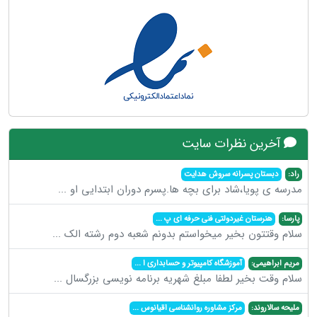
آخرین نظرات سایت
راد:
دبستان پسرانه سروش هدایت
مدرسه ی پویا،شاد برای بچه ها.پسرم دوران ابتدایی او
...
پارسا:
هنرستان غیردولتی فنی حرفه ای پ
...
سلام وقتتون بخیر میخواستم بدونم شعبه دوم رشته الک
...
مریم ابراهیمی:
آموزشگاه کامپیوتر و حسابداری ا
...
سلام وقت بخیر لطفا مبلغ شهریه برنامه نویسی بزرگسال
...
ملیحه سالاروند:
مرکز مشاوره روانشناسی اقیانوس
...