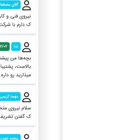
آقای مصطفا
نیروی فنی و ک
ک دارم با شرکت
ندا
07/07
بالاست، پشتیبان
میذارید رو داره.
مهسا کریمی
سلام نیروی متخ
ک گفتن تشریف آ
محمد حیدر