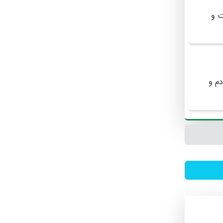
ت و
م و