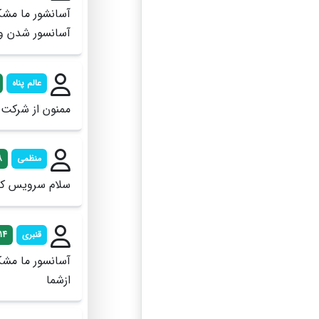
آسانشور ما مشک
آسانسور شدن ور
عالم پناه
ممنون از شرکت 
منظمی
8
سلام سرویس کار
قنبری
14
آسانسور ما مشک
ازشما