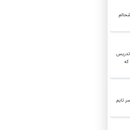
حالم
نید 👌 کیفیت تدریس
که
ر تایم