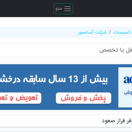
منو
تاسیسات
شرکت آسانسور
فر فراز صعود