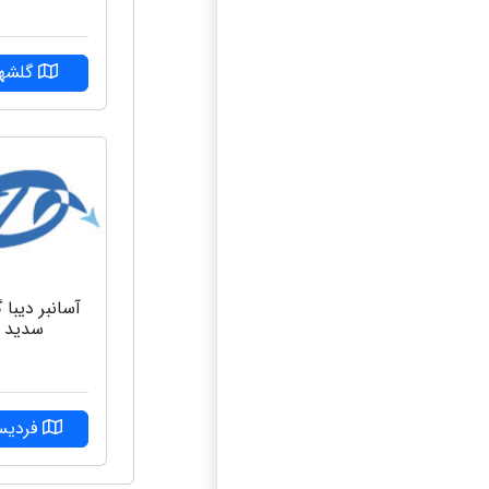
گلشهر
آسانبر دیبا 
سدید
فردی