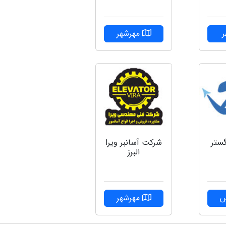
مهرشهر
شركت آسانبر ويرا
گستر
البرز
مهرشهر
س