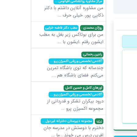
مرکز مشاوره روانشناسی اقیانوس
...
من مشاوره آنلاین داشتم با دکتر
ذکایی پور. خیلی حرف
...
روژان محمدی :
مطب دکتر فاطمه خزایی
من برای بوتاکس زیر بغل به مطب
ایشون رفتم .ایشون با
...
رادین رحمانی:
آکادمی تخصصی ورزشی اکسیژن پرو
...
چندساله که توی باشگاه تمرین
می‌کنم. فضای باشگاه هم
...
اورهان کامل و حسین کامل:
آکادمی تخصصی ورزشی اکسیژن پرو
...
درود بیکران تشکر و قدردانی از
مجموعه اکسیژن پرو
...
زری:
مجموعه دبیرستان دخترانه غیردول
...
دخترم با دوستش در مدرسه جان
افرین درس می خوند . ما
...