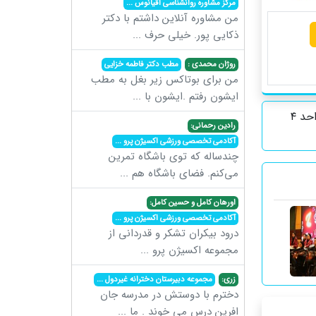
مرکز مشاوره روانشناسی اقیانوس
...
من مشاوره آنلاین داشتم با دکتر
ذکایی پور. خیلی حرف
...
روژان محمدی :
مطب دکتر فاطمه خزایی
من برای بوتاکس زیر بغل به مطب
ایشون رفتم .ایشون با
...
گوهردشت ، بعد از میدان طالقانی ، بلوار بیهقی ، جنب کافه رستوران زیتون واحد ۴
رادین رحمانی:
آکادمی تخصصی ورزشی اکسیژن پرو
...
چندساله که توی باشگاه تمرین
می‌کنم. فضای باشگاه هم
...
اورهان کامل و حسین کامل:
آکادمی تخصصی ورزشی اکسیژن پرو
...
درود بیکران تشکر و قدردانی از
مجموعه اکسیژن پرو
...
زری:
مجموعه دبیرستان دخترانه غیردول
...
دخترم با دوستش در مدرسه جان
افرین درس می خوند . ما
...