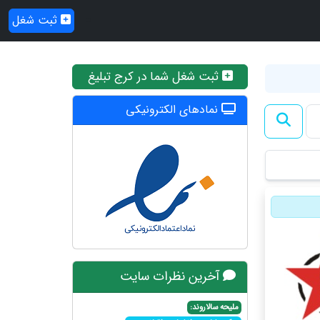
ثبت شغل
ثبت شغل شما در کرج تبلیغ
نمادهای الکترونیکی
آخرین نظرات سایت
ملیحه سالاروند: