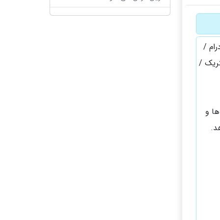
ام /
تریک /
ها و
د.