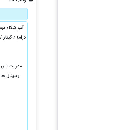
آموزشگاه موس
درامز / گیتار /
مدریت این آ
رسیتال ها 