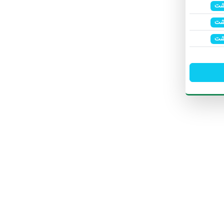
شت
شت
شت