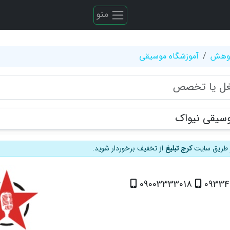
منو
ژوهش
آموزشگاه موسیقی
وسیقی نیواک
از طریق سایت
کرج تبلیغ
از تخفیف برخوردار شوید.
09003333018
09334