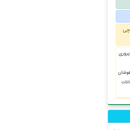
 چی
پروری
هوشان
انات