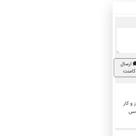
ارسال
کامنت
ین و مدیریت دبستان...همگی درجه ۱ دلسوز و کار
 حس