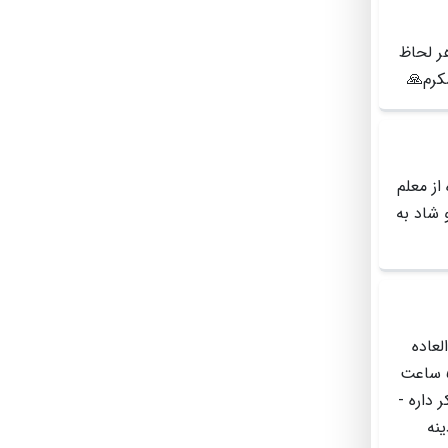
ر لحاظ
کرم🙏
از معلم
 شاد به
لعاده
به پیشرفت تحصیلی دانش اموز قائل هستند ، حتی در شرایط آموزش انلاین ، روزانه ۵ ساعت
 داره -
نه