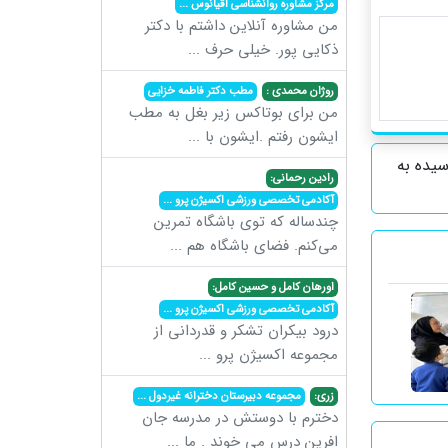
مرکز مشاوره روانشناسی اقیانوس
...
من مشاوره آنلاین داشتم با دکتر
ذکایی پور. خیلی حرف
...
روژان محمدی :
مطب دکتر فاطمه خزایی
من برای بوتاکس زیر بغل به مطب
ایشون رفتم .ایشون با
...
سیده به
رادین رحمانی:
آکادمی تخصصی ورزشی اکسیژن پرو
...
چندساله که توی باشگاه تمرین
می‌کنم. فضای باشگاه هم
...
اورهان کامل و حسین کامل:
آکادمی تخصصی ورزشی اکسیژن پرو
...
درود بیکران تشکر و قدردانی از
مجموعه اکسیژن پرو
...
زری:
مجموعه دبیرستان دخترانه غیردول
...
دخترم با دوستش در مدرسه جان
افرین درس می خوند . ما
...