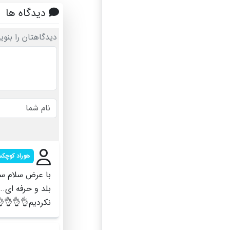
دیدگاه ها
گاهتان را بنویسید
د کوچکسرابی
سه حضوری ما حس
🥰🥰🌷🌷🌷🌷