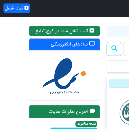
ثبت شغل
ثبت شغل شما در کرج تبلیغ
نمادهای الکترونیکی
آخرین نظرات سایت
ملیحه سالاروند: