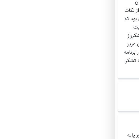
ن
ز نکات
بود که
یت
کرراز
 عزیز
برنامه
ا تشکر
 پایه