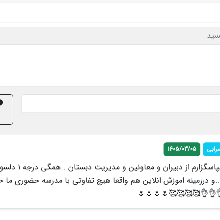
دید
1405/03/05
هورا
مدیریت دبستان...همگی درجه ۱ دلسوز و کار
 و حرفه ای....و درزمینه اموزش انلاین هم واقعا هیچ تفاوتی با مدر
نکردیم👌👌👌👌👌👌🥰