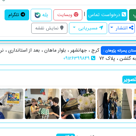
|
بله
درخواست تماس
وبسایت
تلگرام
انتشار
مسیریابی
نمایش نقشه
کرج ، جهانشهر ، بلوار ماهان ، بعد از استانداری ، نر
تان پسرانه پژوهان
:
 گلشن ، پلاک 72
09126399849
صویر