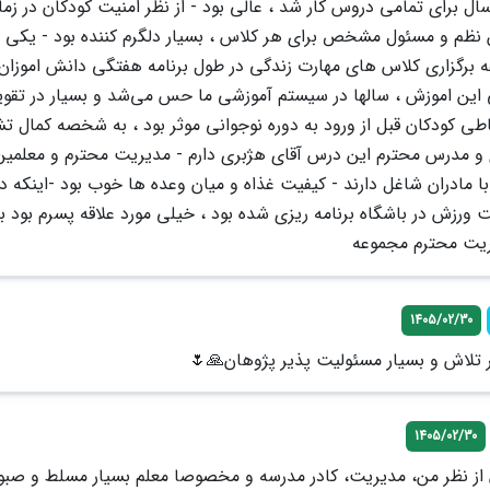
ل برای تمامی دروس کار شد ، عالی بود - از نظر امنیت کودکان در زما
نظم و مسئول مشخص برای هر کلاس ، بسیار دلگرم کننده بود - یکی ا
 برگزاری کلاس های مهارت زندگی در طول برنامه هفتگی دانش اموزان 
 این اموزش ، سالها در سیستم آموزشی ما حس می‌شد و بسیار در تقو
طی کودکان قبل از ورود به دوره نوجوانی موثر بود ، به شخصه کمال تش
ی و مدرس محترم این درس آقای هژبری دارم - مدیریت محترم و معلمین
 مادران شاغل دارند - کیفیت غذاه و میان وعده ها خوب بود -اینکه در 
ورزش در باشگاه برنامه ریزی شده بود ، خیلی مورد علاقه پسرم بود ب
ریت محترم مجموعه
1405/02/30
ر تلاش و بسیار مسئولیت پذیر پژوهان🙏🌷
1405/02/30
از نظر من، مدیریت، کادر مدرسه و مخصوصا معلم بسیار مسلط و صبور