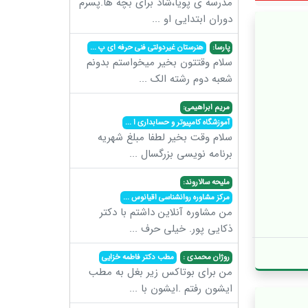
مدرسه ی پویا،شاد برای بچه ها.پسرم
دوران ابتدایی او
...
پارسا:
هنرستان غیردولتی فنی حرفه ای پ
...
سلام وقتتون بخیر میخواستم بدونم
شعبه دوم رشته الک
...
مریم ابراهیمی:
آموزشگاه کامپیوتر و حسابداری ا
...
سلام وقت بخیر لطفا مبلغ شهریه
برنامه نویسی بزرگسال
...
ملیحه سالاروند:
مرکز مشاوره روانشناسی اقیانوس
...
من مشاوره آنلاین داشتم با دکتر
ذکایی پور. خیلی حرف
...
روژان محمدی :
مطب دکتر فاطمه خزایی
من برای بوتاکس زیر بغل به مطب
ایشون رفتم .ایشون با
...