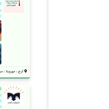
ک
پ
ب
کرج ، مهرویلا ، مید
ث
ک
ا