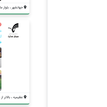
جهانشهر ، بلوار ماه
د
آ
فر
عظیمیه ، بالاتر از 