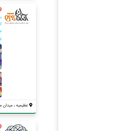
ب
ک
ج
ی
عظيميه ، ميدان مهر