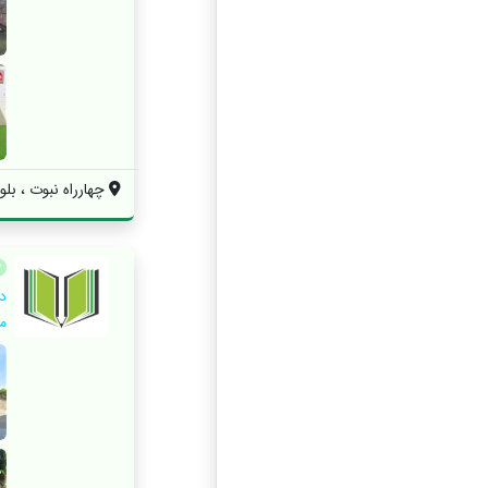
چهارراه نبوت ، بلو
موس