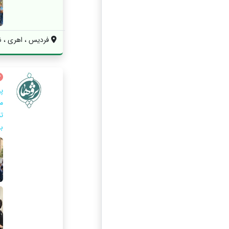
فردیس ، اهری ، ن
پ
م
ت
با