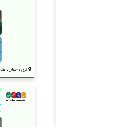
با
کرج ، چهارراه هفت 
م
اب
آ