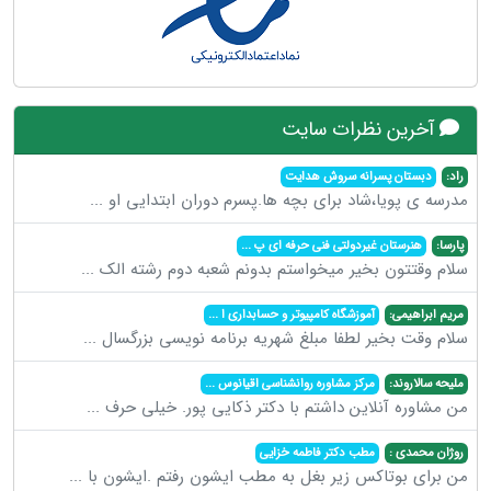
آخرین نظرات سایت
راد:
دبستان پسرانه سروش هدایت
مدرسه ی پویا،شاد برای بچه ها.پسرم دوران ابتدایی او
...
پارسا:
هنرستان غیردولتی فنی حرفه ای پ
...
سلام وقتتون بخیر میخواستم بدونم شعبه دوم رشته الک
...
مریم ابراهیمی:
آموزشگاه کامپیوتر و حسابداری ا
...
سلام وقت بخیر لطفا مبلغ شهریه برنامه نویسی بزرگسال
...
ملیحه سالاروند:
مرکز مشاوره روانشناسی اقیانوس
...
من مشاوره آنلاین داشتم با دکتر ذکایی پور. خیلی حرف
...
روژان محمدی :
مطب دکتر فاطمه خزایی
من برای بوتاکس زیر بغل به مطب ایشون رفتم .ایشون با
...