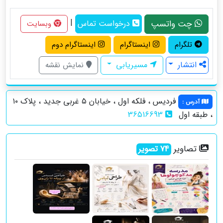
|
چت واتسپ
درخواست تماس
وبسایت
تلگرام
اینستاگرام
اینستاگرام دوم
انتشار
مسیریابی
نمایش نقشه
فردیس ، فلکه اول ، خیابان ۵ غربی جدید ، پلاک ۱۰
آدرس
:
، طبقه اول
36516693
تصاویر
74
تصویر