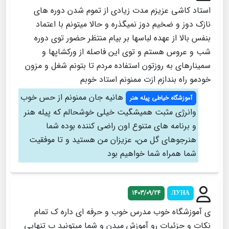
استاد کاشی عزیزم مدت زیادی از تموم شدن دوره های
نازک دوز و ضخیم دوز نمیگذره و حالا میتونم با اعتماد
بنفس بالا از عهده لباسها بر بیام منتظر حضور توی دوره
شب و عروس هستم و توی این فاصله از ورکشاپها و
سمینارهای به روزتون استفاده مردم تا بتونم شغل و مزون
خودمو راه بندازم ازت ممنونم استاد خوبم
هانیه جان ممنونم از حس خوب
آموزشگاه خیاطی پیله هنر
و‌انرژی مثبت همیشگیت خیلی خوشحالم که پیله هنر
و برنامه های متنوع اون راضی کننده بوده شما
هنرجوهای گل من، عزیزان من هستید و تا موفقیت
شما همراه شما خواهیم بود
1403/09/24
ЛУНА
ی آموزشگاه خوب مدرس خوب و حرفه ای داره ک تمام
نکات و جزئیات رو آموزش میدن و شما میتونید ب تنهایی