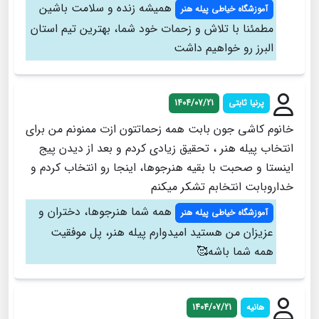
همیشه زنده و سلامت باشین
آموزشگاه خیاطی پیله هنر
مطمئنا با تلاش و زحمات خود شما، بهترین تیم استان
البرز رو خواهیم داشت
پرنیا ثابتی
1404/07/21
خانوم کاشی جون بابت همه زحماتتون ازت ممنونم من برای
انتخاب پیله هنر ، تحقیق زیادی کردم و بعد از دیدن پیج
اینستا و صحبت با بقیه هنرجوها، اینجا رو انتخاب کردم و
خداروبابت انتخابم تشکر میکنم
همه شما هنرجوها، دختران و
آموزشگاه خیاطی پیله هنر
عزیزان من هستید امیدوارم پیله هنر، پل موفقیت
همه شما باشه🥰
هانیه
1404/07/21