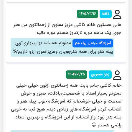
1405/03/16
sara
عالي هستين خانم كاشي عزيز ممنون از زحماتتون من هنر
جوی یک ماهه دوره نازکدوز هستم دوره عالیه
ممنونم همیشه بهترینهارو توی
آموزشگاه خیاطی پیله هنر
پیله هنر برای همه هنرجویان و‌عزیزانمون ارزو داریم🌺
زهرا منصوری
1404/09/25
خانم کاشی جانم بابت همه زحماتتون ازتون خیلی خیلی
ممنونم بسیار استاد با شخصیت،بادقت، صبور و خوش
صحبت و خیلی خوشحالم که آموزشگاه خوب پیله هنر را
انتخاب کردم آموزشگاه های زیادی دیدم هیچ کجا به خوبی
پیله هنر نبود واز انتخابم از این آموزشگاه و بهترین استاد
راضی هستم 🤗