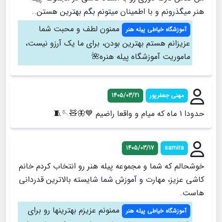
هنر میگذرونم و با اطمینان میتونم بگم بهترین هستن..
ممنون لطف و محبت شما
آموزشگاه خیاطی پیله هنر
عزیزانم هستم بهترین بودن، برای ما یک آرزو نیست،
ماموریت آموزشگاه پیله هنره🌺
مهنی جعفرپور
1405/03/21
حدودا 1 ماه که میام و واقعا راضیم 💙🦋🧸🪡🧵
1405/03/17
samira
خوشحالم که شما و مجموعه پیله هنر رو انتخاب کردم خانم
کاشی عزیز، مهارت و آموزش شما شایسته بالاترین قدردانی
هاست.
ممنونم عزیزم بهترینها رو برای
آموزشگاه خیاطی پیله هنر