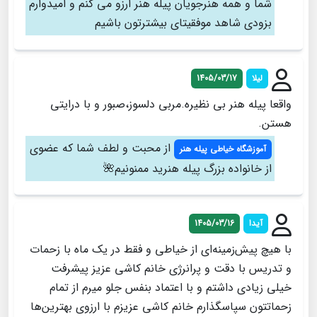
شما و همه هنرجویان پیله هنر ارزو می کنم و امیدوارم
بزودی شاهد موفقیتای بیشترتون باشیم
لیلا
1405/03/17
واقعا پیله هنر بی نظیره.مربی دلسوز،صبور و با درایتی
هستن.
از محبت و لطف شما که عضوی
آموزشگاه خیاطی پیله هنر
از خانواده بزرگ پیله هنرید ممنونیم🌺
آیدا
1405/03/16
با هیچ پیش‌زمینه‌ای‌ از خیاطی و فقط در یک ماه با زحمات
و تدریس با دقت و پرانرژی خانم کاشی عزیز پیشرفت
خیلی زیادی داشتم و با اعتماد بنفس جلو میرم از تمام
زحماتتون سپاسگذارم خانم کاشی عزیزم با ارزوی بهترین‌ها