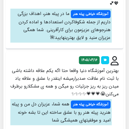
💖💕
ما در پیله هنر، اهداف بزرگی
آموزشگاه خیاطی پیله هنر
داریم از جمله شکوفاکردن استعدادها و اماده کردن
هنرجوهای عزیزمون برای کارآفرینی. شما همگی
عزیزان منید و لایق بهترینهایید🌺
1405/03/16
🫐
بهترین آموزشگاه دنیا واقعا حتا اگه یکم علاقه داشته باشی
با ثبت نام علاقت صدبرارمیشه اینقدر با عشق و علاقه یاد
میدن ریز به ریز جزئیات رو میگن و همه ی مشکلارو برطرف
می‌کنن😭💗💗💗✨✨✨✨
همه شما، عزیزان دل من و پیله
آموزشگاه خیاطی پیله هنر
هنرید پیله هنر رو با عشق ساخته این تا بشه خونه
امید و موفقیتهای همیشگی شما