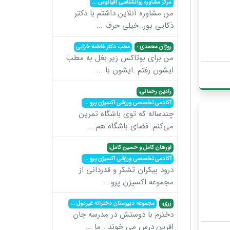
مرکز مشاوره روانشناسی اقیانوس
...
من مشاوره آنلاین داشتم با دکتر
ذکایی پور. خیلی حرف
...
روژان محمدی :
مطب دکتر فاطمه خزایی
من برای بوتاکس زیر بغل به مطب
ایشون رفتم .ایشون با
...
رادین رحمانی:
آکادمی تخصصی ورزشی اکسیژن پرو
...
چندساله که توی باشگاه تمرین
می‌کنم. فضای باشگاه هم
...
اورهان کامل و حسین کامل:
آکادمی تخصصی ورزشی اکسیژن پرو
...
درود بیکران تشکر و قدردانی از
مجموعه اکسیژن پرو
...
زری:
مجموعه دبیرستان دخترانه غیردول
...
دخترم با دوستش در مدرسه جان
افرین درس می خوند . ما
...