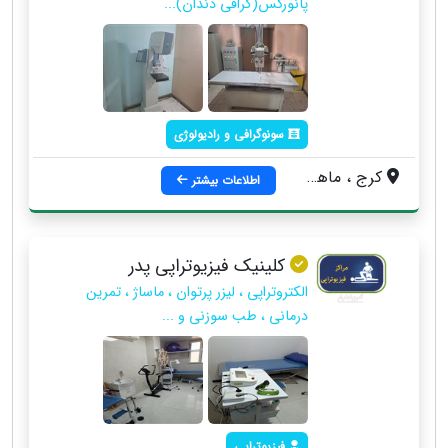
پانورکس(گرافی دندان)...
سونوگرافی و رادیولوژی
کرج ، ماهدشت ، بلوار امام خمینی ، روبروی بانک ملی ، جنب داروخانه شبانه روزی(دکتر فعله گری) ، کوچه شهید محمدی
اطلاعات بیشتر
کلینیک فیزیوتراپی پدر
الکتروتراپی ، لیزر پرتوان ، ماساژ ، تمرین
درمانی ، طب سوزنی و ...
فیزیوتراپی