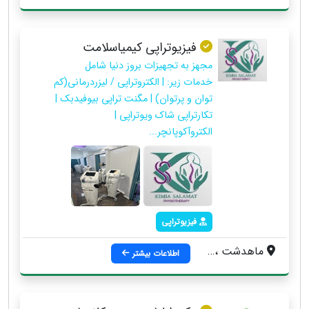
فیزیوتراپی کیمیاسلامت
مجهز به تجهیزات بروز دنیا شامل
خدمات زیر: | الکتروتراپی / لیزردرمانی(کم
توان و پرتوان) | مگنت تراپی بیوفیدبک |
تکارتراپی شاک ویوتراپی |
الکتروآکوپانچر...
فیزیوتراپی
ماهدشت ، بلوار امام ، روبرو خ قائم ، مجتمع کوروش
اطلاعات بیشتر