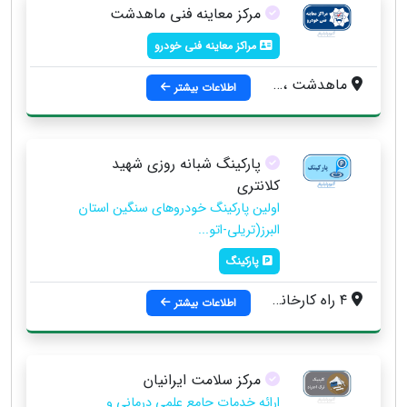
مرکز معاینه فنی ماهدشت
مراکز معاینه فنی خودرو
ماهدشت ، نرسیده به چهاراه بی بی سکینه
اطلاعات بیشتر
پارکینگ شبانه روزی شهید
کلانتری
اولین پارکینگ خودروهای سنگین استان
البرز(تریلی-اتو...
پارکینگ
٤ راه كارخانه قند ، ضلع شرقي ترمينال شهيد كلانتري ، جنب پل مردآباد (ماهدشت)
اطلاعات بیشتر
مرکز سلامت ایرانیان
ارائه خدمات جامع علمی درمانی و