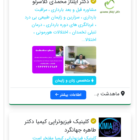
دكتر ايلناز محمدي كلاسرلو
مشاوره قبل و بعد بارداری ، مراقبت
بارداری ، سزارین و زایمان طبیعی بی درد
، غربالگری های دوره بارداری ، درمان
تنبلی تخمدان ، اختلالات هورمونی ،
اختلالا...
متخصص زنان و زایمان
ماهدشت بلوار آزادگان ، روبروي بانك ملي ، جنب داروخانه فعله گري ، مجتمع سيب ، گلشهر جنب انتقال خون ، درمانگاه دكتر شاهرخي
اطلاعات بیشتر
کلینیک فیزیوتراپی کیمیا دکتر
طاهره جهانگرد
کلینیک فیزیوتراپی کیمیا مفتخر است