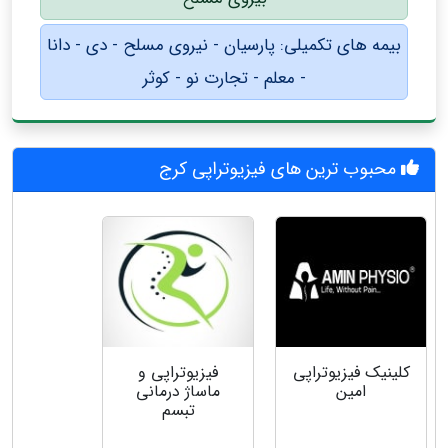
بیمه های تکمیلی: پارسیان - نیروی مسلح - دی - دانا
- معلم - تجارت نو - کوثر
محبوب ترین های فیزیوتراپی کرج
کلینیک فیزیوتراپی
فیزیوتراپی و
امین
ماساژ درمانی
تبسم