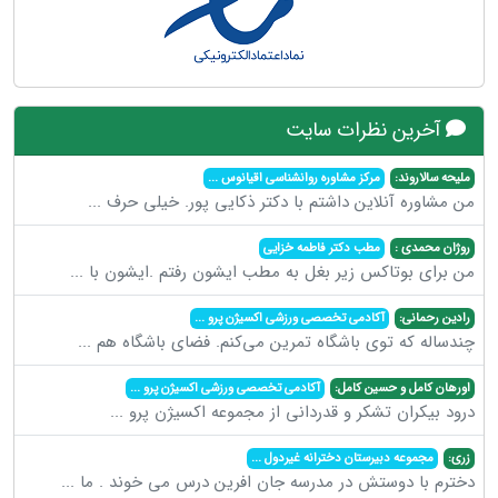
آخرین نظرات سایت
ملیحه سالاروند:
مرکز مشاوره روانشناسی اقیانوس
...
من مشاوره آنلاین داشتم با دکتر ذکایی پور. خیلی حرف
...
روژان محمدی :
مطب دکتر فاطمه خزایی
من برای بوتاکس زیر بغل به مطب ایشون رفتم .ایشون با
...
رادین رحمانی:
آکادمی تخصصی ورزشی اکسیژن پرو
...
چندساله که توی باشگاه تمرین می‌کنم. فضای باشگاه هم
...
اورهان کامل و حسین کامل:
آکادمی تخصصی ورزشی اکسیژن پرو
...
درود بیکران تشکر و قدردانی از مجموعه اکسیژن پرو
...
زری:
مجموعه دبیرستان دخترانه غیردول
...
دخترم با دوستش در مدرسه جان افرین درس می خوند . ما
...