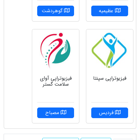
عظیمیه
گوهردشت
فیزیوتراپی سپنتا
فیزیوتراپی آوای
سلامت گستر
فردیس
مصباح