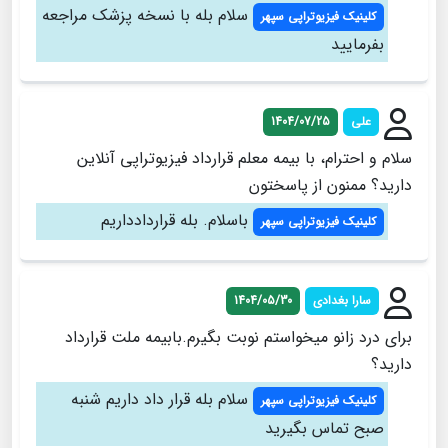
سلام بله با نسخه پزشک مراجعه
کلینیک فیزیوتراپی سپهر
بفرمایید
علی
1404/07/25
سلام و احترام، با بیمه معلم قرارداد فیزیوتراپی آنلاین
دارید؟ ممنون از پاسختون
باسلام. بله قراردادداریم
کلینیک فیزیوتراپی سپهر
سارا بغدادی
1404/05/30
برای درد زانو میخواستم نوبت بگیرم.بابیمه ملت قرارداد
دارید؟
سلام بله قرار داد داریم شنبه
کلینیک فیزیوتراپی سپهر
صبح تماس بگیرید