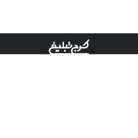
©کرج تبلیغ علامت تجاری ثبت شده در "اداره ثبت برند"
میباشد و هرگونه استفاده از این عنوان با پسوند و پیشوند قابل
پیگیری قضایی میباشد.
دارای نماد اعتبار 1 ستاره از مركز توسعه تجارت الكترونیكی
وزارت صنعت، معدن و تجارت.
مسئولیت آگهی های درج شده در این سایت بر عهده آگهی
دهنده می باشد.
تعرفه تبلیغات