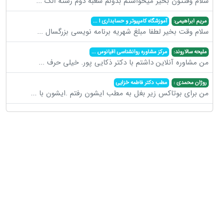
سلام وقتتون بخیر میخواستم بدونم شعبه دوم رشته الک
...
مریم ابراهیمی:
آموزشگاه کامپیوتر و حسابداری ا
...
سلام وقت بخیر لطفا مبلغ شهریه برنامه نویسی بزرگسال
...
ملیحه سالاروند:
مرکز مشاوره روانشناسی اقیانوس
...
من مشاوره آنلاین داشتم با دکتر ذکایی پور. خیلی حرف
...
روژان محمدی :
مطب دکتر فاطمه خزایی
من برای بوتاکس زیر بغل به مطب ایشون رفتم .ایشون با
...