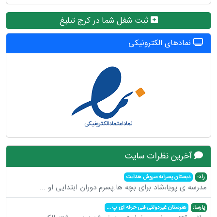
ثبت شغل شما در کرج تبلیغ
نمادهای الکترونیکی
آخرین نظرات سایت
راد:
دبستان پسرانه سروش هدایت
مدرسه ی پویا،شاد برای بچه ها.پسرم دوران ابتدایی او
...
پارسا:
هنرستان غیردولتی فنی حرفه ای پ
...