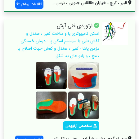
البرز ، کرج ، خیابان طالقانی جنوبی ، نرس...
اطلاعات بیشتر
ارتوپدی فنی آرش
اسکن کامپیوتری پا و ساخت کفی ، صندل و
کفش طبی با سیستم‌ اسکن پا - درمان خستگی
مزمن پاها - کفی ، صندل و کفش جهت اصلاح پا
، مچ ، و زانو های بد شکل
متخصص ارتوپدی
سه راه گوهر دشت خ آزادی ، جنب بانک توسعه...